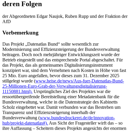
deren Folgen
der Abgeordneten Edgar Naujok, Ruben Rupp und der Fraktion der
AfD
Vorbemerkung
Das Projekt „Datenatlas Bund“ sollte wesentlich zur
Modernisierung und Effizienzsteigerung der Bundesverwaltung
beitragen. Doch noch mehrjähriger Entwicklungszeit wurde der
Betrieb eingestellt und das entsprechende Portal abgeschaltet. Für
das Projekt, das als gemeinsames Digitalisierungsinstrument
konzipiert war, sind dem Vernehmen nach Kosten in Höhe von fast
25 Mio. Euro angefallen, bevor dieses zum 31. Dezember 2025
stillgelegt wurde (
www.heise.de/news/Aus-fuer-Datenatlas-Bund-
25-Millionen-Euro-Grab-der-Verwaltungsdigitalisierung-
11150881.html).
Ursprüngliches Ziel des Projektes war die
ressortübergreifende Bereitstellung einer Metadatenbank für die
Bundesverwaltung, welche in die Datenstrategie des Kabinetts
Scholz eingebettet war. Damit verbunden war das Bestreben um
Transparenz und Effizienzsteigerung innerhalb der
Bundesverwaltung (
www.bundesdruckerei.de/de/innovation-
hub/projekt-datenatlas#).
Aus Sicht der Fragesteller wirft das – so
ihre Auffassung – Scheitern dieses Projekts angesichts der enormen