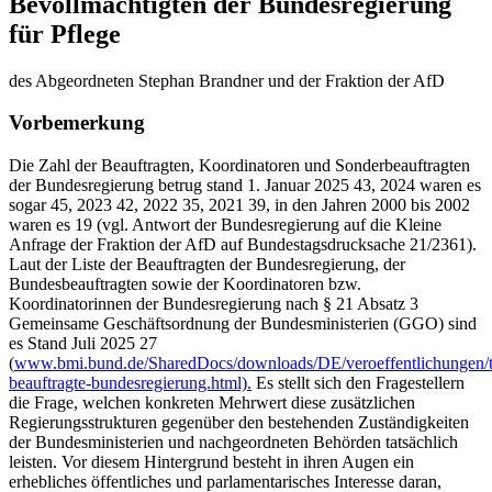
Bevollmächtigten der Bundesregierung
für Pflege
des Abgeordneten Stephan Brandner und der Fraktion der AfD
Vorbemerkung
Die Zahl der Beauftragten, Koordinatoren und Sonderbeauftragten
der Bundesregierung betrug stand 1. Januar 2025 43, 2024 waren es
sogar 45, 2023 42, 2022 35, 2021 39, in den Jahren 2000 bis 2002
waren es 19 (vgl. Antwort der Bundesregierung auf die Kleine
Anfrage der Fraktion der AfD auf Bundestagsdrucksache 21/2361).
Laut der Liste der Beauftragten der Bundesregierung, der
Bundesbeauftragten sowie der Koordinatoren bzw.
Koordinatorinnen der Bundesregierung nach § 21 Absatz 3
Gemeinsame Geschäftsordnung der Bundesministerien (GGO) sind
es Stand Juli 2025 27
(
www.bmi.bund.de/SharedDocs/downloads/DE/veroeffentlichungen/th
beauftragte-bundesregierung.html).
Es stellt sich den Fragestellern
die Frage, welchen konkreten Mehrwert diese zusätzlichen
Regierungsstrukturen gegenüber den bestehenden Zuständigkeiten
der Bundesministerien und nachgeordneten Behörden tatsächlich
leisten. Vor diesem Hintergrund besteht in ihren Augen ein
erhebliches öffentliches und parlamentarisches Interesse daran,