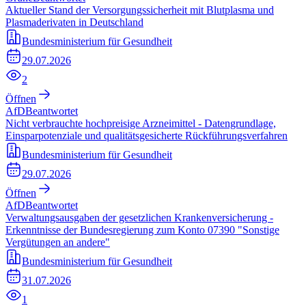
Aktueller Stand der Versorgungssicherheit mit Blutplasma und
Plasmaderivaten in Deutschland
Bundesministerium für Gesundheit
29.07.2026
2
Öffnen
AfD
Beantwortet
Nicht verbrauchte hochpreisige Arzneimittel - Datengrundlage,
Einsparpotenziale und qualitätsgesicherte Rückführungsverfahren
Bundesministerium für Gesundheit
29.07.2026
Öffnen
AfD
Beantwortet
Verwaltungsausgaben der gesetzlichen Krankenversicherung -
Erkenntnisse der Bundesregierung zum Konto 07390 "Sonstige
Vergütungen an andere"
Bundesministerium für Gesundheit
31.07.2026
1