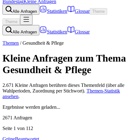
Bundestag
Kleine Anfragen
Statistiken
Glossar
Alle Anfragen
Theme
Theme
Statistiken
Glossar
Alle Anfragen
Themen
/
Gesundheit & Pflege
Kleine Anfragen zum Thema
Gesundheit & Pflege
2.671
Kleine Anfragen berühren dieses Themenfeld (über alle
Wahlperioden, Zuordnung per Stichwort).
Themen-Statistik
ansehen
.
Ergebnisse werden geladen...
2671
Anfragen
Seite
1
von 112
Grüne
Beantwortet