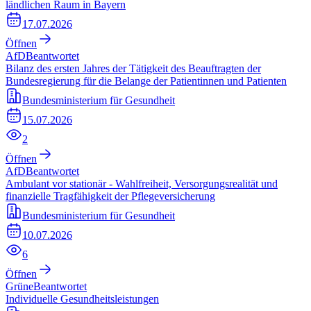
ländlichen Raum in Bayern
17.07.2026
Öffnen
AfD
Beantwortet
Bilanz des ersten Jahres der Tätigkeit des Beauftragten der
Bundesregierung für die Belange der Patientinnen und Patienten
Bundesministerium für Gesundheit
15.07.2026
2
Öffnen
AfD
Beantwortet
Ambulant vor stationär - Wahlfreiheit, Versorgungsrealität und
finanzielle Tragfähigkeit der Pflegeversicherung
Bundesministerium für Gesundheit
10.07.2026
6
Öffnen
Grüne
Beantwortet
Individuelle Gesundheitsleistungen