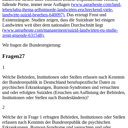
fallende Preise, immer neue Auflagen (
www.agrarheute.com/land-
leben/tabu-thema-selbstmorde-landwirten-erschreckend-viele-
landwirte-suizid-begehen-640097).
Das erzeugt Frust und
Existenzängste. Studien zeigen, dass die Suizidrate bei einigen
Landwirten weit über dem nationalen Durchschnitt liegt
(
www.agrarheute.com/management/suizid-landwirten-eu-studie-
zeigt-gruende-631548).
Wir fragen die Bundesregierung:
Fragen
27
1
Welche Behörden, Institutionen oder Stellen erfassen nach Kenntnis
der Bundesrepublik in Deutschland berufsspezifische Daten zu
psychischen Erkrankungen, Burnout-Syndromen und versuchten
und oder erfolgten Suiziden (Ersuchen um Auflistung der Behörden,
Institutionen oder Stellen nach Bundesländern)?
2
Welche der in Frage 1 erfragten Behörden, Institutionen oder Stellen
erfassen nach Kenntnis der Bundesrepublik die psychischen
Erkrankungen, Burnout-Syndrome und versuchten und oder