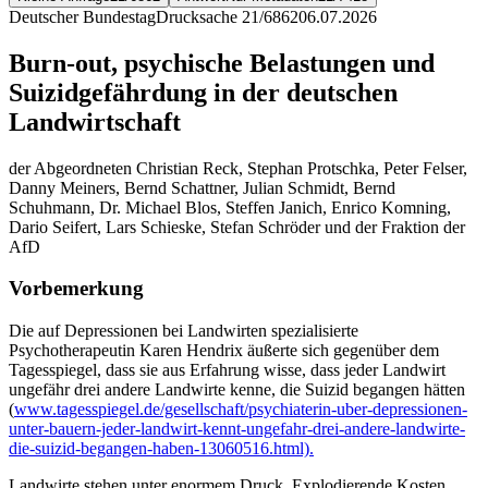
Deutscher Bundestag
Drucksache 21/6862
06.07.2026
Burn-out, psychische Belastungen und
Suizidgefährdung in der deutschen
Landwirtschaft
der Abgeordneten Christian Reck, Stephan Protschka, Peter Felser,
Danny Meiners, Bernd Schattner, Julian Schmidt, Bernd
Schuhmann, Dr. Michael Blos, Steffen Janich, Enrico Komning,
Dario Seifert, Lars Schieske, Stefan Schröder und der Fraktion der
AfD
Vorbemerkung
Die auf Depressionen bei Landwirten spezialisierte
Psychotherapeutin Karen Hendrix äußerte sich gegenüber dem
Tagesspiegel, dass sie aus Erfahrung wisse, dass jeder Landwirt
ungefähr drei andere Landwirte kenne, die Suizid begangen hätten
(
www.tagesspiegel.de/gesellschaft/psychiaterin-uber-depressionen-
unter-bauern-jeder-landwirt-kennt-ungefahr-drei-andere-landwirte-
die-suizid-begangen-haben-13060516.html).
Landwirte stehen unter enormem Druck. Explodierende Kosten,