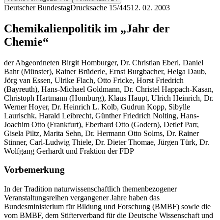
Deutscher Bundestag
Drucksache 15/445
12. 02. 2003
Chemikalienpolitik im „Jahr der
Chemie“
der Abgeordneten Birgit Homburger, Dr. Christian Eberl, Daniel
Bahr (Münster), Rainer Brüderle, Ernst Burgbacher, Helga Daub,
Jörg van Essen, Ulrike Flach, Otto Fricke, Horst Friedrich
(Bayreuth), Hans-Michael Goldmann, Dr. Christel Happach-Kasan,
Christoph Hartmann (Homburg), Klaus Haupt, Ulrich Heinrich, Dr.
Werner Hoyer, Dr. Heinrich L. Kolb, Gudrun Kopp, Sibylle
Laurischk, Harald Leibrecht, Günther Friedrich Nolting, Hans-
Joachim Otto (Frankfurt), Eberhard Otto (Godern), Detlef Parr,
Gisela Piltz, Marita Sehn, Dr. Hermann Otto Solms, Dr. Rainer
Stinner, Carl-Ludwig Thiele, Dr. Dieter Thomae, Jürgen Türk, Dr.
Wolfgang Gerhardt und Fraktion der FDP
Vorbemerkung
In der Tradition naturwissenschaftlich themenbezogener
Veranstaltungsreihen vergangener Jahre haben das
Bundesministerium für Bildung und Forschung (BMBF) sowie die
vom BMBF, dem Stifterverband für die Deutsche Wissenschaft und