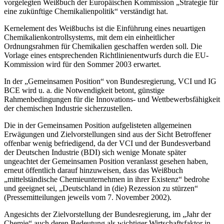
vorgelegten Weißbuch der Europäischen Kommission „Strategie für
eine zukünftige Chemikalienpolitik“ verständigt hat.
Kernelement des Weißbuchs ist die Einführung eines neuartigen
Chemikalienkontrollsystems, mit dem ein einheitlicher
Ordnungsrahmen für Chemikalien geschaffen werden soll. Die
Vorlage eines entsprechenden Richtlinienentwurfs durch die EU-
Kommission wird für den Sommer 2003 erwartet.
In der „Gemeinsamen Position“ von Bundesregierung, VCI und IG
BCE wird u. a. die Notwendigkeit betont, günstige
Rahmenbedingungen für die Innovations- und Wettbewerbsfähigkeit
der chemischen Industrie sicherzustellen.
Die in der Gemeinsamen Position aufgelisteten allgemeinen
Erwägungen und Zielvorstellungen sind aus der Sicht Betroffener
offenbar wenig befriedigend, da der VCI und der Bundesverband
der Deutschen Industrie (BDI) sich wenige Monate später
ungeachtet der Gemeinsamen Position veranlasst gesehen haben,
erneut öffentlich darauf hinzuweisen, dass das Weißbuch
„mittelständische Chemieunternehmen in ihrer Existenz“ bedrohe
und geeignet sei, „Deutschland in (die) Rezession zu stürzen“
(Pressemitteilungen jeweils vom 7. November 2002).
Angesichts der Zielvorstellung der Bundesregierung, im „Jahr der
Chemie“ auch deren Bedeutung als wichtiger Wirtschaftsfaktor in