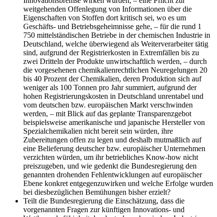
Innovationsbremse wirken würden, – eine Pflicht zur
weitgehenden Offenlegung von Informationen über die
Eigenschaften von Stoffen dort kritisch sei, wo es um
Geschäfts- und Betriebsgeheimnisse gehe, – für die rund 1
750 mittelständischen Betriebe in der chemischen Industrie in
Deutschland, welche überwiegend als Weiterverarbeiter tätig
sind, aufgrund der Registrierkosten in Extremfällen bis zu
zwei Dritteln der Produkte unwirtschaftlich werden, – durch
die vorgesehenen chemikalienrechtlichen Neuregelungen 20
bis 40 Prozent der Chemikalien, deren Produktion sich auf
weniger als 100 Tonnen pro Jahr summiert, aufgrund der
hohen Registrierungskosten in Deutschland unrentabel und
vom deutschen bzw. europäischen Markt verschwinden
werden, – mit Blick auf das geplante Transparenzgebot
beispielsweise amerikanische und japanische Hersteller von
Spezialchemikalien nicht bereit sein würden, ihre
Zubereitungen offen zu legen und deshalb mutmaßlich auf
eine Belieferung deutscher bzw. europäischer Unternehmen
verzichten würden, um ihr betriebliches Know-how nicht
preiszugeben, und wie gedenkt die Bundesregierung den
genannten drohenden Fehlentwicklungen auf europäischer
Ebene konkret entgegenzuwirken und welche Erfolge wurden
bei diesbezüglichen Bemühungen bisher erzielt?
Teilt die Bundesregierung die Einschätzung, dass die
vorgenannten Fragen zur künftigen Innovations- und