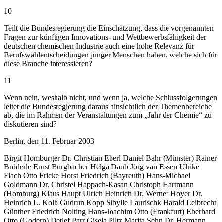
10
Teilt die Bundesregierung die Einschätzung, dass die vorgenannten
Fragen zur künftigen Innovations- und Wettbewerbsfähigkeit der
deutschen chemischen Industrie auch eine hohe Relevanz für
Berufswahlentscheidungen junger Menschen haben, welche sich für
diese Branche interessieren?
11
Wenn nein, weshalb nicht, und wenn ja, welche Schlussfolgerungen
leitet die Bundesregierung daraus hinsichtlich der Themenbereiche
ab, die im Rahmen der Veranstaltungen zum „Jahr der Chemie“ zu
diskutieren sind?
Berlin, den 11. Februar 2003
Birgit Homburger Dr. Christian Eberl Daniel Bahr (Münster) Rainer
Brüderle Ernst Burgbacher Helga Daub Jörg van Essen Ulrike
Flach Otto Fricke Horst Friedrich (Bayreuth) Hans-Michael
Goldmann Dr. Christel Happach-Kasan Christoph Hartmann
(Homburg) Klaus Haupt Ulrich Heinrich Dr. Werner Hoyer Dr.
Heinrich L. Kolb Gudrun Kopp Sibylle Laurischk Harald Leibrecht
Günther Friedrich Nolting Hans-Joachim Otto (Frankfurt) Eberhard
Otto (Godern) Detlef Parr Gisela Piltz Marita Sehn Dr. Hermann