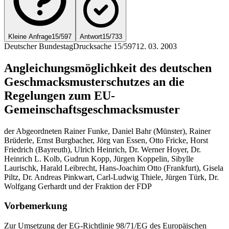
Kleine Anfrage
15/597
Antwort
15/733
Deutscher Bundestag
Drucksache 15/597
12. 03. 2003
Angleichungsmöglichkeit des deutschen
Geschmacksmusterschutzes an die
Regelungen zum EU-
Gemeinschaftsgeschmacksmuster
der Abgeordneten Rainer Funke, Daniel Bahr (Münster), Rainer
Brüderle, Ernst Burgbacher, Jörg van Essen, Otto Fricke, Horst
Friedrich (Bayreuth), Ulrich Heinrich, Dr. Werner Hoyer, Dr.
Heinrich L. Kolb, Gudrun Kopp, Jürgen Koppelin, Sibylle
Laurischk, Harald Leibrecht, Hans-Joachim Otto (Frankfurt), Gisela
Piltz, Dr. Andreas Pinkwart, Carl-Ludwig Thiele, Jürgen Türk, Dr.
Wolfgang Gerhardt und der Fraktion der FDP
Vorbemerkung
Zur Umsetzung der EG-Richtlinie 98/71/EG des Europäischen