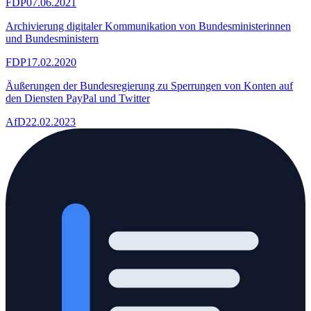
FDP
07.06.2021
Archivierung digitaler Kommunikation von Bundesministerinnen
und Bundesministern
FDP
17.02.2020
Äußerungen der Bundesregierung zu Sperrungen von Konten auf
den Diensten PayPal und Twitter
AfD
22.02.2023