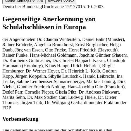
Kleine Anfrage
15/1770
Antwort
15/2052
Deutscher Bundestag
Drucksache 15/1770
15. 10. 2003
Gegenseitige Anerkennung von
Schulabschlüssen in Europa
der Abgeordneten Dr. Claudia Winterstein, Daniel Bahr (Münster),
Rainer Brüderle, Angelika Brunkhorst, Ernst Burgbacher, Helga
Daub, Jörg van Essen, Otto Fricke, Horst Friedrich (Bayreuth),
Rainer Funke, Hans-Michael Goldmann, Joachim Günther (Plauen),
Dr. Karlheinz Guttmacher, Dr. Christel Happach-Kasan, Christoph
Hartmann (Homburg), Klaus Haupt, Ulrich Heinrich, Birgit
Homburger, Dr. Werner Hoyer, Dr. Heinrich L. Kolb, Gudrun
Kopp, Jürgen Koppelin, Sibylle Laurischk, Harald Leibrecht, Ina
Lenke, Sabine Leutheusser-Schnarrenberger, Markus Löning, Dirk
Niebel, Günther Friedrich Nolting, Hans-Joachim Otto (Frankfurt),
Detlef Parr, Cornelia Pieper, Gisela Piltz, Dr. Andreas Pinkwart,
Marita Sehn, Dr. Max Stadler, Carl-Ludwig Thiele, Dr. Dieter
Thomae, Jürgen Türk, Dr. Wolfgang Gerhardt und der Fraktion der
FDP
Vorbemerkung
Die gegenseitige Anerkennung der Schulabschlüsse in allen