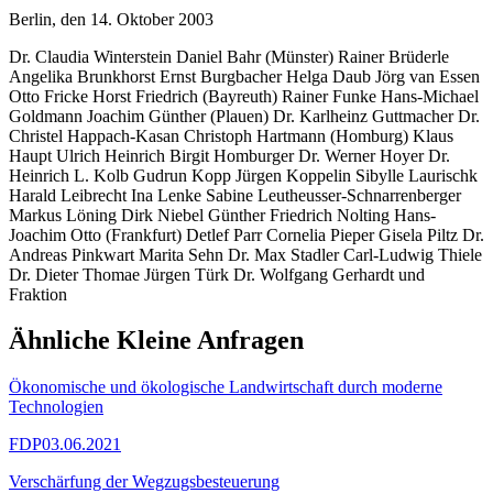
Berlin, den 14. Oktober 2003
Dr. Claudia Winterstein Daniel Bahr (Münster) Rainer Brüderle
Angelika Brunkhorst Ernst Burgbacher Helga Daub Jörg van Essen
Otto Fricke Horst Friedrich (Bayreuth) Rainer Funke Hans-Michael
Goldmann Joachim Günther (Plauen) Dr. Karlheinz Guttmacher Dr.
Christel Happach-Kasan Christoph Hartmann (Homburg) Klaus
Haupt Ulrich Heinrich Birgit Homburger Dr. Werner Hoyer Dr.
Heinrich L. Kolb Gudrun Kopp Jürgen Koppelin Sibylle Laurischk
Harald Leibrecht Ina Lenke Sabine Leutheusser-Schnarrenberger
Markus Löning Dirk Niebel Günther Friedrich Nolting Hans-
Joachim Otto (Frankfurt) Detlef Parr Cornelia Pieper Gisela Piltz Dr.
Andreas Pinkwart Marita Sehn Dr. Max Stadler Carl-Ludwig Thiele
Dr. Dieter Thomae Jürgen Türk Dr. Wolfgang Gerhardt und
Fraktion
Ähnliche Kleine Anfragen
Ökonomische und ökologische Landwirtschaft durch moderne
Technologien
FDP
03.06.2021
Verschärfung der Wegzugsbesteuerung