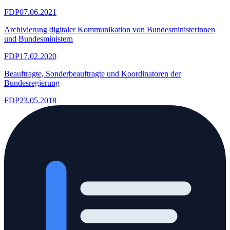
FDP
07.06.2021
Archivierung digitaler Kommunikation von Bundesministerinnen
und Bundesministern
FDP
17.02.2020
Beauftragte, Sonderbeauftragte und Koordinatoren der
Bundesregierung
FDP
23.05.2018