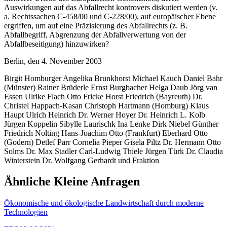
Auswirkungen auf das Abfallrecht kontrovers diskutiert werden (v.
a. Rechtssachen C-458/00 und C-228/00), auf europäischer Ebene
ergriffen, um auf eine Präzisierung des Abfallrechts (z. B.
Abfallbegriff, Abgrenzung der Abfallverwertung von der
Abfallbeseitigung) hinzuwirken?
Berlin, den 4. November 2003
Birgit Homburger Angelika Brunkhorst Michael Kauch Daniel Bahr
(Münster) Rainer Brüderle Ernst Burgbacher Helga Daub Jörg van
Essen Ulrike Flach Otto Fricke Horst Friedrich (Bayreuth) Dr.
Christel Happach-Kasan Christoph Hartmann (Homburg) Klaus
Haupt Ulrich Heinrich Dr. Werner Hoyer Dr. Heinrich L. Kolb
Jürgen Koppelin Sibylle Laurischk Ina Lenke Dirk Niebel Günther
Friedrich Nolting Hans-Joachim Otto (Frankfurt) Eberhard Otto
(Godern) Detlef Parr Cornelia Pieper Gisela Piltz Dr. Hermann Otto
Solms Dr. Max Stadler Carl-Ludwig Thiele Jürgen Türk Dr. Claudia
Winterstein Dr. Wolfgang Gerhardt und Fraktion
Ähnliche Kleine Anfragen
Ökonomische und ökologische Landwirtschaft durch moderne
Technologien