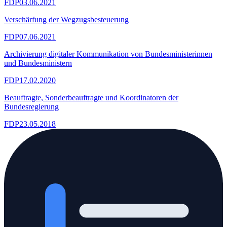
FDP
03.06.2021
Verschärfung der Wegzugsbesteuerung
FDP
07.06.2021
Archivierung digitaler Kommunikation von Bundesministerinnen
und Bundesministern
FDP
17.02.2020
Beauftragte, Sonderbeauftragte und Koordinatoren der
Bundesregierung
FDP
23.05.2018