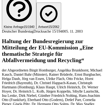
Kleine Anfrage
15/1940
Antwort
15/2062
Deutscher Bundestag
Drucksache 15/1940
05. 11. 2003
Haltung der Bundesregierung zur
Mitteilung der EU-Kommission „Eine
thematische Strategie für
Abfallvermeidung und Recycling“
der Abgeordneten Birgit Homburger, Angelika Brunkhorst, Michael
Kauch, Daniel Bahr (Münster), Rainer Brüderle, Ernst Burgbacher,
Helga Daub, Jörg van Essen, Ulrike Flach, Otto Fricke, Horst
Friedrich (Bayreuth), Dr. Christel Happach-Kasan, Christoph
Hartmann (Homburg), Klaus Haupt, Ulrich Heinrich, Dr. Werner
Hoyer, Dr. Heinrich L. Kolb, Jürgen Koppelin, Sibylle Laurischk,
Ina Lenke, Dirk Niebel, Günther Friedrich Nolting, Hans-Joachim
Otto (Frankfurt), Eberhard Otto (Godern), Detlef Parr, Cornelia
Pieper, Gisela Piltz, Dr. Hermann Otto Solms, Dr. Max Stadler,