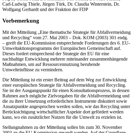
Carl-Ludwig Thiele, Jürgen Türk, Dr. Claudia Winterstein, Dr.
Wolfgang Gerhardt und der Fraktion der FDP
Vorbemerkung
Mit der Mitteilung „Eine thematische Strategie für Abfallvermeidung
und Recycling“ vom 27. Mai 2003 – Dok. KOM (2003) 301 endg.
– greift die EU-Kommission entsprechende Forderungen des 6. EU-
Umweltaktionsprogramms der Europäischen Gemeinschaft auf.
Dieses fordert entsprechend der Strategie der EU für eine
nachhaltige Entwicklung mehrere miteinander zusammenhängende
Maßnahmen, um auf Ressourcennutzung beruhende
Umwelteinflüsse zu vermindern.
Die Mitteilung ist ein erster Beitrag auf dem Weg zur Entwicklung
einer europäischen Strategie für Abfallvermeidung und Recycling.
Sie ist der Ausgangspunkt für einen Konsultationsprozess, in dessen
Rahmen auch mögliche Zielvorgaben für die Abfallvermeidung und
die zu ihrer Umsetzung erforderlichen Instrumente diskutiert sowie
Ansatzpunkte angesprochen werden sollen, wie das Recycling unter
Berücksichtigung wirtschaftlicher Aspekte dort gefördert werden
kann, wo ein zusätzlicher Nutzen für die Umwelt zu erzielen ist.
Stellungnahmen zu der Mitteilung sollen bis zum 30. November
2003 an die EU-Kommission gesandt werden. Auf der Grundlage