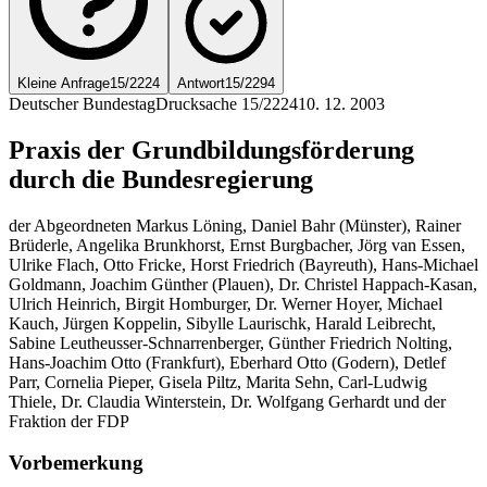
Kleine Anfrage
15/2224
Antwort
15/2294
Deutscher Bundestag
Drucksache 15/2224
10. 12. 2003
Praxis der Grundbildungsförderung
durch die Bundesregierung
der Abgeordneten Markus Löning, Daniel Bahr (Münster), Rainer
Brüderle, Angelika Brunkhorst, Ernst Burgbacher, Jörg van Essen,
Ulrike Flach, Otto Fricke, Horst Friedrich (Bayreuth), Hans-Michael
Goldmann, Joachim Günther (Plauen), Dr. Christel Happach-Kasan,
Ulrich Heinrich, Birgit Homburger, Dr. Werner Hoyer, Michael
Kauch, Jürgen Koppelin, Sibylle Laurischk, Harald Leibrecht,
Sabine Leutheusser-Schnarrenberger, Günther Friedrich Nolting,
Hans-Joachim Otto (Frankfurt), Eberhard Otto (Godern), Detlef
Parr, Cornelia Pieper, Gisela Piltz, Marita Sehn, Carl-Ludwig
Thiele, Dr. Claudia Winterstein, Dr. Wolfgang Gerhardt und der
Fraktion der FDP
Vorbemerkung