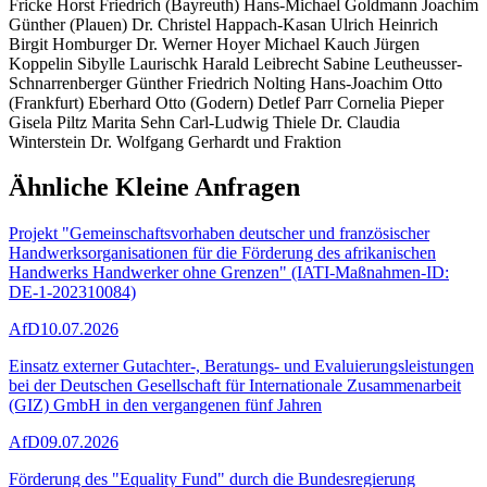
Fricke Horst Friedrich (Bayreuth) Hans-Michael Goldmann Joachim
Günther (Plauen) Dr. Christel Happach-Kasan Ulrich Heinrich
Birgit Homburger Dr. Werner Hoyer Michael Kauch Jürgen
Koppelin Sibylle Laurischk Harald Leibrecht Sabine Leutheusser-
Schnarrenberger Günther Friedrich Nolting Hans-Joachim Otto
(Frankfurt) Eberhard Otto (Godern) Detlef Parr Cornelia Pieper
Gisela Piltz Marita Sehn Carl-Ludwig Thiele Dr. Claudia
Winterstein Dr. Wolfgang Gerhardt und Fraktion
Ähnliche Kleine Anfragen
Projekt "Gemeinschaftsvorhaben deutscher und französischer
Handwerksorganisationen für die Förderung des afrikanischen
Handwerks Handwerker ohne Grenzen" (IATI-Maßnahmen-ID:
DE-1-202310084)
AfD
10.07.2026
Einsatz externer Gutachter-, Beratungs- und Evaluierungsleistungen
bei der Deutschen Gesellschaft für Internationale Zusammenarbeit
(GIZ) GmbH in den vergangenen fünf Jahren
AfD
09.07.2026
Förderung des "Equality Fund" durch die Bundesregierung