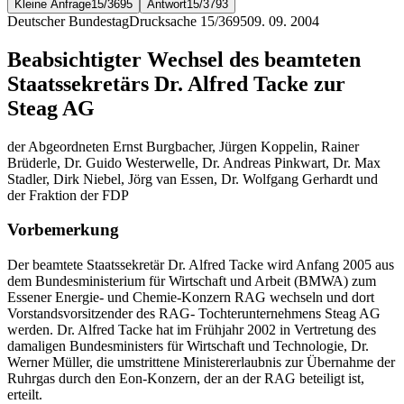
Kleine Anfrage
15/3695
Antwort
15/3793
Deutscher Bundestag
Drucksache 15/3695
09. 09. 2004
Beabsichtigter Wechsel des beamteten
Staatssekretärs Dr. Alfred Tacke zur
Steag AG
der Abgeordneten Ernst Burgbacher, Jürgen Koppelin, Rainer
Brüderle, Dr. Guido Westerwelle, Dr. Andreas Pinkwart, Dr. Max
Stadler, Dirk Niebel, Jörg van Essen, Dr. Wolfgang Gerhardt und
der Fraktion der FDP
Vorbemerkung
Der beamtete Staatssekretär Dr. Alfred Tacke wird Anfang 2005 aus
dem Bundesministerium für Wirtschaft und Arbeit (BMWA) zum
Essener Energie- und Chemie-Konzern RAG wechseln und dort
Vorstandsvorsitzender des RAG- Tochterunternehmens Steag AG
werden. Dr. Alfred Tacke hat im Frühjahr 2002 in Vertretung des
damaligen Bundesministers für Wirtschaft und Technologie, Dr.
Werner Müller, die umstrittene Ministererlaubnis zur Übernahme der
Ruhrgas durch den Eon-Konzern, der an der RAG beteiligt ist,
erteilt.