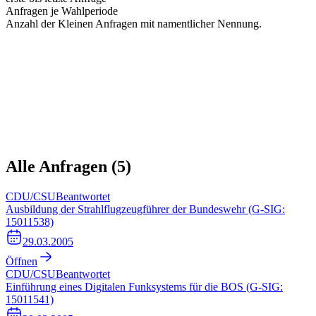
Anfragen je Wahlperiode
Anzahl der Kleinen Anfragen mit namentlicher Nennung.
Alle Anfragen (
5
)
CDU/CSU
Beantwortet
Ausbildung der Strahlflugzeugführer der Bundeswehr (G-SIG:
15011538)
29.03.2005
Öffnen
CDU/CSU
Beantwortet
Einführung eines Digitalen Funksystems für die BOS (G-SIG:
15011541)