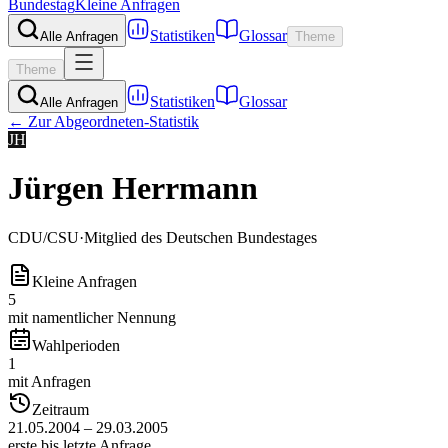
Bundestag
Kleine Anfragen
Statistiken
Glossar
Alle Anfragen
Theme
Theme
Statistiken
Glossar
Alle Anfragen
← Zur Abgeordneten-Statistik
JH
Jürgen Herrmann
CDU/CSU
·
Mitglied des Deutschen Bundestages
Kleine Anfragen
5
mit namentlicher Nennung
Wahlperioden
1
mit Anfragen
Zeitraum
21.05.2004 – 29.03.2005
erste bis letzte Anfrage