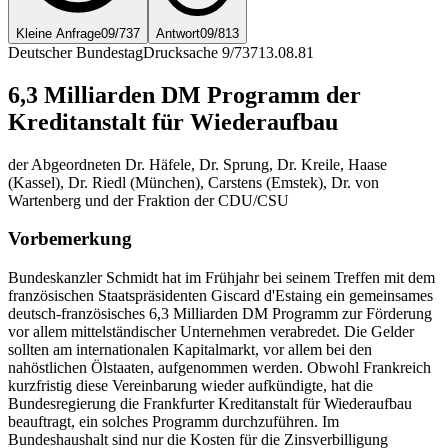
Kleine Anfrage
09/737
Antwort
09/813
Deutscher Bundestag
Drucksache 9/737
13.08.81
6,3 Milliarden DM Programm der
Kreditanstalt für Wiederaufbau
der Abgeordneten Dr. Häfele, Dr. Sprung, Dr. Kreile, Haase
(Kassel), Dr. Riedl (München), Carstens (Emstek), Dr. von
Wartenberg und der Fraktion der CDU/CSU
Vorbemerkung
Bundeskanzler Schmidt hat im Frühjahr bei seinem Treffen mit dem
französischen Staatspräsidenten Giscard d'Estaing ein gemeinsames
deutsch-französisches 6,3 Milliarden DM Programm zur Förderung
vor allem mittelständischer Unternehmen verabredet. Die Gelder
sollten am internationalen Kapitalmarkt, vor allem bei den
nahöstlichen Ölstaaten, aufgenommen werden. Obwohl Frankreich
kurzfristig diese Vereinbarung wieder aufkündigte, hat die
Bundesregierung die Frankfurter Kreditanstalt für Wiederaufbau
beauftragt, ein solches Programm durchzuführen. Im
Bundeshaushalt sind nur die Kosten für die Zinsverbilligung