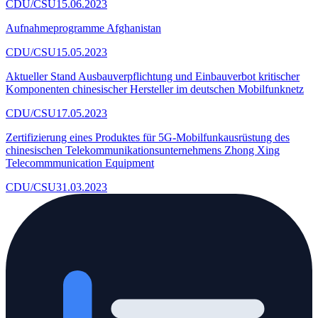
CDU/CSU
15.06.2023
Aufnahmeprogramme Afghanistan
CDU/CSU
15.05.2023
Aktueller Stand Ausbauverpflichtung und Einbauverbot kritischer
Komponenten chinesischer Hersteller im deutschen Mobilfunknetz
CDU/CSU
17.05.2023
Zertifizierung eines Produktes für 5G-Mobilfunkausrüstung des
chinesischen Telekommunikationsunternehmens Zhong Xing
Telecommmunication Equipment
CDU/CSU
31.03.2023