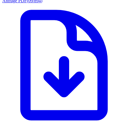
Anfrage PDF
(
09/894
)