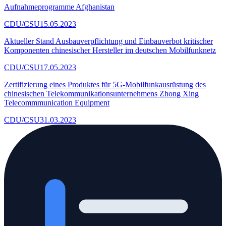
Aufnahmeprogramme Afghanistan
CDU/CSU
15.05.2023
Aktueller Stand Ausbauverpflichtung und Einbauverbot kritischer
Komponenten chinesischer Hersteller im deutschen Mobilfunknetz
CDU/CSU
17.05.2023
Zertifizierung eines Produktes für 5G-Mobilfunkausrüstung des
chinesischen Telekommunikationsunternehmens Zhong Xing
Telecommmunication Equipment
CDU/CSU
31.03.2023