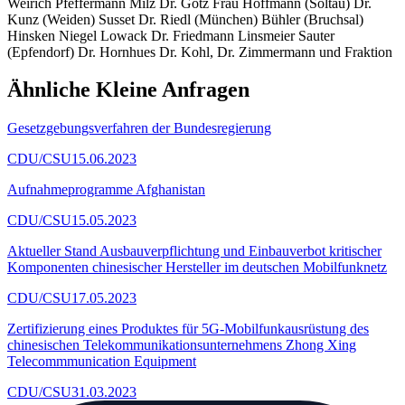
Weirich Pfeffermann Milz Dr. Götz Frau Hoffmann (Soltau) Dr.
Kunz (Weiden) Susset Dr. Riedl (München) Bühler (Bruchsal)
Hinsken Niegel Lowack Dr. Friedmann Linsmeier Sauter
(Epfendorf) Dr. Hornhues Dr. Kohl, Dr. Zimmermann und Fraktion
Ähnliche Kleine Anfragen
Gesetzgebungsverfahren der Bundesregierung
CDU/CSU
15.06.2023
Aufnahmeprogramme Afghanistan
CDU/CSU
15.05.2023
Aktueller Stand Ausbauverpflichtung und Einbauverbot kritischer
Komponenten chinesischer Hersteller im deutschen Mobilfunknetz
CDU/CSU
17.05.2023
Zertifizierung eines Produktes für 5G-Mobilfunkausrüstung des
chinesischen Telekommunikationsunternehmens Zhong Xing
Telecommmunication Equipment
CDU/CSU
31.03.2023