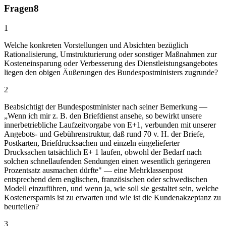
Fragen
8
1
Welche konkreten Vorstellungen und Absichten bezüglich
Rationalisierung, Umstrukturierung oder sonstiger Maßnahmen zur
Kosteneinsparung oder Verbesserung des Dienstleistungsangebotes
liegen den obigen Äußerungen des Bundespostministers zugrunde?
2
Beabsichtigt der Bundespostminister nach seiner Bemerkung —
„Wenn ich mir z. B. den Briefdienst ansehe, so bewirkt unsere
innerbetriebliche Laufzeitvorgabe von E+1, verbunden mit unserer
Angebots- und Gebührenstruktur, daß rund 70 v. H. der Briefe,
Postkarten, Briefdrucksachen und einzeln eingelieferter
Drucksachen tatsächlich E+ 1 laufen, obwohl der Bedarf nach
solchen schnellaufenden Sendungen einen wesentlich geringeren
Prozentsatz ausmachen dürfte" — eine Mehrklassenpost
entsprechend dem englischen, französischen oder schwedischen
Modell einzuführen, und wenn ja, wie soll sie gestaltet sein, welche
Kostenersparnis ist zu erwarten und wie ist die Kundenakzeptanz zu
beurteilen?
3