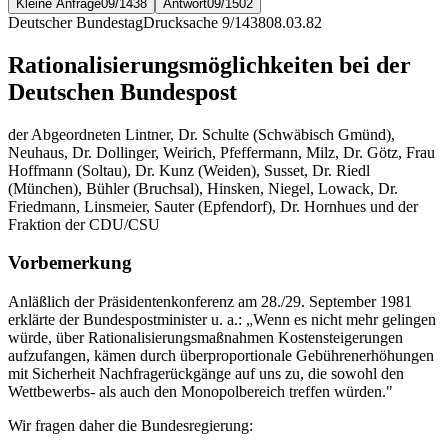
Kleine Anfrage
09/1438
Antwort
09/1502
Deutscher Bundestag
Drucksache 9/1438
08.03.82
Rationalisierungsmöglichkeiten bei der
Deutschen Bundespost
der Abgeordneten Lintner, Dr. Schulte (Schwäbisch Gmünd),
Neuhaus, Dr. Dollinger, Weirich, Pfeffermann, Milz, Dr. Götz, Frau
Hoffmann (Soltau), Dr. Kunz (Weiden), Susset, Dr. Riedl
(München), Bühler (Bruchsal), Hinsken, Niegel, Lowack, Dr.
Friedmann, Linsmeier, Sauter (Epfendorf), Dr. Hornhues und der
Fraktion der CDU/CSU
Vorbemerkung
Anläßlich der Präsidentenkonferenz am 28./29. September 1981
erklärte der Bundespostminister u. a.: „Wenn es nicht mehr gelingen
würde, über Rationalisierungsmaßnahmen Kostensteigerungen
aufzufangen, kämen durch überproportionale Gebührenerhöhungen
mit Sicherheit Nachfragerückgänge auf uns zu, die sowohl den
Wettbewerbs- als auch den Monopolbereich treffen würden."
Wir fragen daher die Bundesregierung: