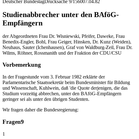
Deutscher Bundestag
Drucksache 9/1560
07.04.82
Studienabbrecher unter den BAföG-
Empfängern
der Abgeordneten Frau Dr. Wisniewski, Pfeifer, Daweke, Frau
Benedix-Engler, Bohl, Frau Geiger, Hinsken, Dr. Kunz (Weiden),
Neuhaus, Sauter (Ichenhausen), Graf von Waldburg-Zeil, Frau Dr.
Wilms, Röhner, Rossmanith und der Fraktion der CDU/CSU
Vorbemerkung
In der Fragestunde vom 3. Februar 1982 erklärte der
Parlamentarische Staatssekretär beim Bundesminister für Bildung
und Wissenschaft, Kuhlwein, daß 'die Quote derjenigen, die das
Studium vorzeitig abbrechen, unter den BAföG-Empfängern
geringer sei als unter den übrigen Studenten.
Wir fragen daher die Bundesregierung:
Fragen
9
1