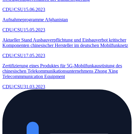
CDU/CSU
15.06.2023
Aufnahmeprogramme Afghanistan
CDU/CSU
15.05.2023
Aktueller Stand Ausbauverpflichtung und Einbauverbot kritischer
Komponenten chinesischer Hersteller im deutschen Mobilfunknetz
CDU/CSU
17.05.2023
Zertifizierung eines Produktes für 5G-Mobilfunkausrüstung des
chinesischen Telekommunikationsunternehmens Zhong Xing
Telecommmunication Equipment
CDU/CSU
31.03.2023