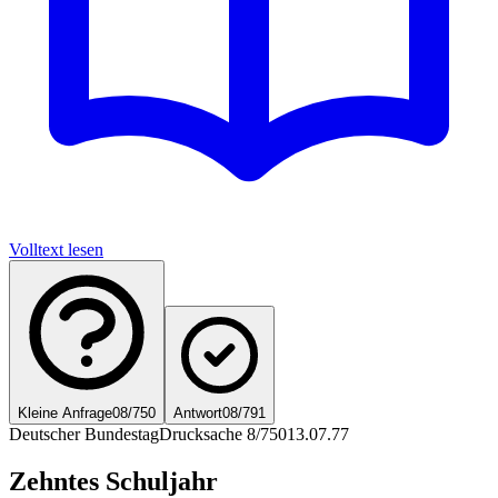
Volltext lesen
Kleine Anfrage
08/750
Antwort
08/791
Deutscher Bundestag
Drucksache 8/750
13.07.77
Zehntes Schuljahr