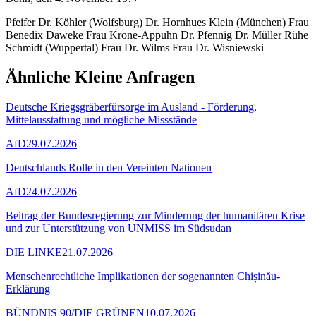
Pfeifer Dr. Köhler (Wolfsburg) Dr. Hornhues Klein (München) Frau
Benedix Daweke Frau Krone-Appuhn Dr. Pfennig Dr. Müller Rühe
Schmidt (Wuppertal) Frau Dr. Wilms Frau Dr. Wisniewski
Ähnliche Kleine Anfragen
Deutsche Kriegsgräberfürsorge im Ausland - Förderung,
Mittelausstattung und mögliche Missstände
AfD
29.07.2026
Deutschlands Rolle in den Vereinten Nationen
AfD
24.07.2026
Beitrag der Bundesregierung zur Minderung der humanitären Krise
und zur Unterstützung von UNMISS im Südsudan
DIE LINKE
21.07.2026
Menschenrechtliche Implikationen der sogenannten Chișinău-
Erklärung
BÜNDNIS 90/DIE GRÜNEN
10.07.2026