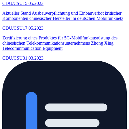
CDU/CSU
15.05.2023
Aktueller Stand Ausbauverpflichtung und Einbauverbot kritischer
Komponenten chinesischer Hersteller im deutschen Mobilfunknetz
CDU/CSU
17.05.2023
Zertifizierung eines Produktes für 5G-Mobilfunkausrüstung des
chinesischen Telekommunikationsunternehmens Zhong Xing
Telecommmunication Equipment
CDU/CSU
31.03.2023