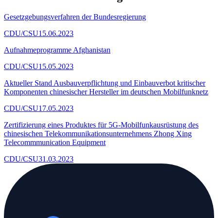
Gesetzgebungsverfahren der Bundesregierung
CDU/CSU
15.06.2023
Aufnahmeprogramme Afghanistan
CDU/CSU
15.05.2023
Aktueller Stand Ausbauverpflichtung und Einbauverbot kritischer
Komponenten chinesischer Hersteller im deutschen Mobilfunknetz
CDU/CSU
17.05.2023
Zertifizierung eines Produktes für 5G-Mobilfunkausrüstung des
chinesischen Telekommunikationsunternehmens Zhong Xing
Telecommmunication Equipment
CDU/CSU
31.03.2023