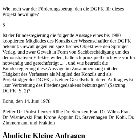
Wie hoch war der Förderungsbetrag, den die DGFK für dieses
Projekt bewilligte?
5
Ist der Bundesregierung die folgende Aussage eines bis 1980
kooptierten Mitgliedes des Konzils der Wissenschaftler der DGFK
bekannt: Gewalt gegen ein spezifisches Objekt wie den Springer-
Verlag, und zwar Gewalt in Form von Sachbeschädigung um des
demonstrativen Effektes willen, halte ich prinzipiell nach wie vor für
notwendig und gerechtfertigt ...", und wie beurteilt die
Bundesregierung diese Aussage im Zusammenhang mit der
Tätigkeit des Verfassers als Mitglied des Konzils und als
Projektträger der DGFK, als einer Gesellschaft, deren Auftrag es ist,
„zur Verbreitung des Friedensgedankens beizutragen" (Satzung
DGFK, S. 2)?
Bonn, den 14. Juni 1978
Pfeifer Dr. Probst Lenzer Rühe Dr. Stercken Frau Dr. Wilms Frau
Dr. Wisniewski Frau Krone-Appuhn Dr. Stavenhagen Dr. Kohl, Dr.
Zimmermann und Fraktion
Ähnliche Kleine Anfragen