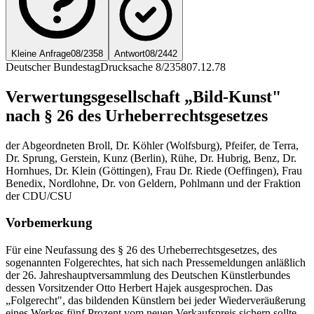
Kleine Anfrage
08/2358
Antwort
08/2442
Deutscher Bundestag
Drucksache 8/2358
07.12.78
Verwertungsgesellschaft „Bild-Kunst"
nach § 26 des Urheberrechtsgesetzes
der Abgeordneten Broll, Dr. Köhler (Wolfsburg), Pfeifer, de Terra,
Dr. Sprung, Gerstein, Kunz (Berlin), Rühe, Dr. Hubrig, Benz, Dr.
Hornhues, Dr. Klein (Göttingen), Frau Dr. Riede (Oeffingen), Frau
Benedix, Nordlohne, Dr. von Geldern, Pohlmann und der Fraktion
der CDU/CSU
Vorbemerkung
Für eine Neufassung des § 26 des Urheberrechtsgesetzes, des
sogenannten Folgerechtes, hat sich nach Pressemeldungen anläßlich
der 26. Jahreshauptversammlung des Deutschen Künstlerbundes
dessen Vorsitzender Otto Herbert Hajek ausgesprochen. Das
„Folgerecht", das bildenden Künstlern bei jeder Wiederveräußerung
eines Werkes fünf Prozent vom neuen Verkaufspreis sichern sollte,