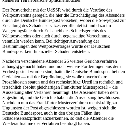
kleineren Teil hebräische Sprachlehrbücher.
Der Postverkehr mit der UdSSR wird durch die Verträge des
Weltpostvereins geregelt, die hier die Entschädigung des Absenders
durch die Deutsche Bundespost vorsehen, wobei die Sowjetpost zur
Erstattung des Schadensersatzes verpflichtet ist und dazu im
Weigerungsfalle durch Entscheid des Schiedsgerichts des
Weltpostvereins oder auch durch gegenseitige Verrechnung
veranlaßt werden kann. Bei richtiger Anwendung der
Bestimmungen des Weltpostvertrages würde der Deutschen
Bundespost kein finanzieller Schaden entstehen.
Nachdem verschiedene Absender 26 weitere Gerichtsverfahren
anhängig gemacht haben und noch weitere Forderungen aus dem
Verlust gestellt worden sind, hatte die Deutsche Bundespost bei den
Gerichten — mit der Begründung, sie wolle unvertretbare
Prozeßkosten sparen und das rechtskräftige Urteil im rechtlich und
tatsächlich absolut gleichartigen Frankfurter Musterprozeß – die
Aussetzung aller Verfahren beantragt. Die Absender haben dem
zugestimmt, und die Gerichte haben die Aussetzung beschlossen.
Nachdem nun das Frankfurter Musterverfahren rechtskräftig zu
Ungunsten der Post abgeschlossen worden ist, weigert sich die
Deutsche Bundespost, auch in den übrigen Fällen ihre
Schadensersatzpflicht anzuerkennen, so daß die Absender die
Wiederaufnahme der Verfahren beantragt haben.