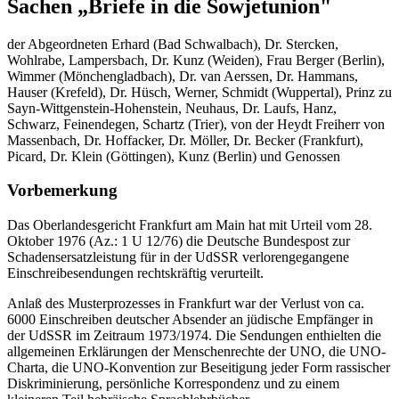
Sachen „Briefe in die Sowjetunion"
der Abgeordneten Erhard (Bad Schwalbach), Dr. Stercken,
Wohlrabe, Lampersbach, Dr. Kunz (Weiden), Frau Berger (Berlin),
Wimmer (Mönchengladbach), Dr. van Aerssen, Dr. Hammans,
Hauser (Krefeld), Dr. Hüsch, Werner, Schmidt (Wuppertal), Prinz zu
Sayn-Wittgenstein-Hohenstein, Neuhaus, Dr. Laufs, Hanz,
Schwarz, Feinendegen, Schartz (Trier), von der Heydt Freiherr von
Massenbach, Dr. Hoffacker, Dr. Möller, Dr. Becker (Frankfurt),
Picard, Dr. Klein (Göttingen), Kunz (Berlin) und Genossen
Vorbemerkung
Das Oberlandesgericht Frankfurt am Main hat mit Urteil vom 28.
Oktober 1976 (Az.: 1 U 12/76) die Deutsche Bundespost zur
Schadensersatzleistung für in der UdSSR verlorengegangene
Einschreibesendungen rechtskräftig verurteilt.
Anlaß des Musterprozesses in Frankfurt war der Verlust von ca.
6000 Einschreiben deutscher Absender an jüdische Empfänger in
der UdSSR im Zeitraum 1973/1974. Die Sendungen enthielten die
allgemeinen Erklärungen der Menschenrechte der UNO, die UNO-
Charta, die UNO-Konvention zur Beseitigung jeder Form rassischer
Diskriminierung, persönliche Korrespondenz und zu einem