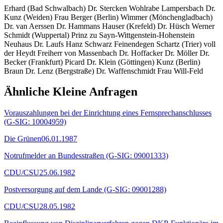
Erhard (Bad Schwalbach) Dr. Stercken Wohlrabe Lampersbach Dr.
Kunz (Weiden) Frau Berger (Berlin) Wimmer (Mönchengladbach)
Dr. van Aerssen Dr. Hammans Hauser (Krefeld) Dr. Hüsch Werner
Schmidt (Wuppertal) Prinz zu Sayn-Wittgenstein-Hohenstein
Neuhaus Dr. Laufs Hanz Schwarz Feinendegen Schartz (Trier) voll
der Heydt Freiherr von Massenbach Dr. Hoffacker Dr. Möller Dr.
Becker (Frankfurt) Picard Dr. Klein (Göttingen) Kunz (Berlin)
Braun Dr. Lenz (Bergstraße) Dr. Waffenschmidt Frau Will-Feld
Ähnliche Kleine Anfragen
Vorauszahlungen bei der Einrichtung eines Fernsprechanschlusses
(G-SIG: 10004959)
Die Grünen
06.01.1987
Notrufmelder an Bundesstraßen (G-SIG: 09001333)
CDU/CSU
25.06.1982
Postversorgung auf dem Lande (G-SIG: 09001288)
CDU/CSU
28.05.1982