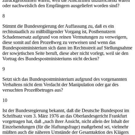
zurückgenommen waren, weil die Anschriften unzureichend waren
oder nachweislich den Empfängern ausgeliefert worden sind?
8
Stimmt die Bundesregierung der Auffassung zu, daß es ein
rechtsstaatlich zu mißbilligender Vorgang ist, Postbenutzern
Schadensersatz aufgrund von reinen Vermutungen zu verweigern,
diese somit auf den Prozeßweg zu verweisen und wenn das
Bundespostministerium sich dann im Rechtsstreit auf Stellungnahme
der sowjetischen Seite beruft, diese aber nicht vorlegt, weil sie den
Vortrag des Bundespostministeriums nicht decken?
9
Setzt sich das Bundespostministerium aufgrund des vorgenannten
Verhaltens nicht dem Verdacht der Manipulation oder gar des
versuchten Prozeßbetruges aus?
10
Ist der Bundesregierung bekannt, daß die Deutsche Bundespost im
Schriftsatz vom 3. März 1976 an das Oberlandesgericht Frankfurt
vorgetragen hat, daß „nach ihrer Ansicht, nicht allein der Inhalt der
Einzelsendungen (für die Haftungsfrage) maßgebend sei, vielmehr
müßten auch die näheren Umstände der Gesamtaktion des Klägers