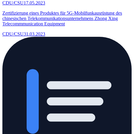
CDU/CSU
17.05.2023
Zertifizierung eines Produktes für 5G-Mobilfunkausrüstung des
chinesischen Telekommunikationsunternehmens Zhong Xing
Telecommmunication Equipment
CDU/CSU
31.03.2023