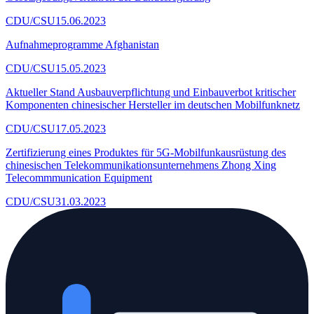
CDU/CSU
15.06.2023
Aufnahmeprogramme Afghanistan
CDU/CSU
15.05.2023
Aktueller Stand Ausbauverpflichtung und Einbauverbot kritischer
Komponenten chinesischer Hersteller im deutschen Mobilfunknetz
CDU/CSU
17.05.2023
Zertifizierung eines Produktes für 5G-Mobilfunkausrüstung des
chinesischen Telekommunikationsunternehmens Zhong Xing
Telecommmunication Equipment
CDU/CSU
31.03.2023