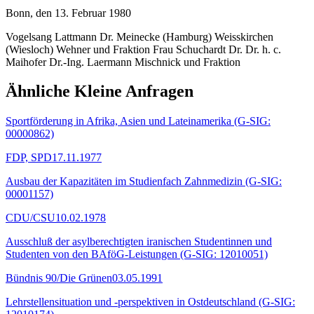
Bonn, den 13. Februar 1980
Vogelsang Lattmann Dr. Meinecke (Hamburg) Weisskirchen
(Wiesloch) Wehner und Fraktion Frau Schuchardt Dr. Dr. h. c.
Maihofer Dr.-Ing. Laermann Mischnick und Fraktion
Ähnliche Kleine Anfragen
Sportförderung in Afrika, Asien und Lateinamerika (G-SIG:
00000862)
FDP, SPD
17.11.1977
Ausbau der Kapazitäten im Studienfach Zahnmedizin (G-SIG:
00001157)
CDU/CSU
10.02.1978
Ausschluß der asylberechtigten iranischen Studentinnen und
Studenten von den BAföG-Leistungen (G-SIG: 12010051)
Bündnis 90/Die Grünen
03.05.1991
Lehrstellensituation und -perspektiven in Ostdeutschland (G-SIG: