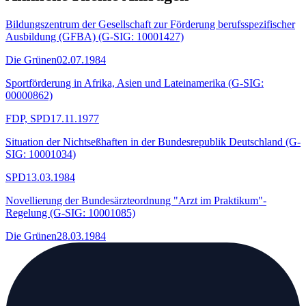
Bildungszentrum der Gesellschaft zur Förderung berufsspezifischer
Ausbildung (GFBA) (G-SIG: 10001427)
Die Grünen
02.07.1984
Sportförderung in Afrika, Asien und Lateinamerika (G-SIG:
00000862)
FDP, SPD
17.11.1977
Situation der Nichtseßhaften in der Bundesrepublik Deutschland (G-
SIG: 10001034)
SPD
13.03.1984
Novellierung der Bundesärzteordnung "Arzt im Praktikum"-
Regelung (G-SIG: 10001085)
Die Grünen
28.03.1984