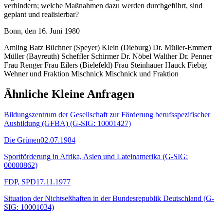
verhindern; welche Maßnahmen dazu werden durchgeführt, sind
geplant und realisierbar?
Bonn, den 16. Juni 1980
Amling Batz Büchner (Speyer) Klein (Dieburg) Dr. Müller-Emmert
Müller (Bayreuth) Scheffler Schirmer Dr. Nöbel Walther Dr. Penner
Frau Renger Frau Eilers (Bielefeld) Frau Steinhauer Hauck Fiebig
Wehner und Fraktion Mischnick Mischnick und Fraktion
Ähnliche Kleine Anfragen
Bildungszentrum der Gesellschaft zur Förderung berufsspezifischer
Ausbildung (GFBA) (G-SIG: 10001427)
Die Grünen
02.07.1984
Sportförderung in Afrika, Asien und Lateinamerika (G-SIG:
00000862)
FDP, SPD
17.11.1977
Situation der Nichtseßhaften in der Bundesrepublik Deutschland (G-
SIG: 10001034)