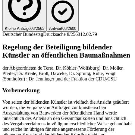
Kleine Anfrage
08/2563
Antwort
08/2600
Deutscher Bundestag
Drucksache 8/2563
12.02.79
Regelung der Beteiligung bildender
Künstler an öffentlichen Baumaßnahmen
der Abgeordneten de Terra, Dr. Köhler (Wolfsburg), Dr. Möller,
Pfeifer, Dr. Kreile, Broll, Daweke, Dr. Sprung, Rühe, Voigt
(Sonthofen) ; Dr. Jenninger und der Fraktion der CDU/CSU
Vorbemerkung
Von seiten der bildenden Künstler ist vielfach die Ansicht geäußert
worden, die Vergabe von Aufträgen zur künstlerischen
Ausgestaltung von Bauwerken der öffentlichen Hand werde
hinsichtlich des Anteils an den Gesamtbaukosten und hinsichtlich
des Vergabeverfahrens in völlig unterschiedlicher Weise gehandhabt
und reiche im übrigen für eine angemessene Förderung der
bildenden Kunst und der bildenden Künstler nicht aus.