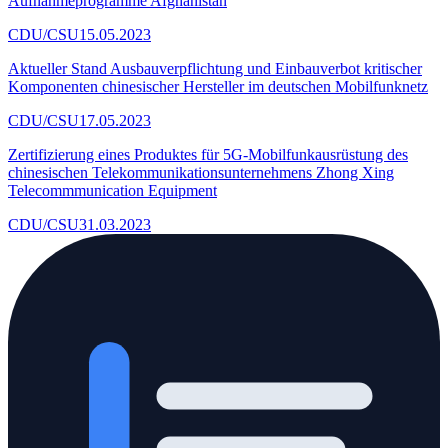
Aufnahmeprogramme Afghanistan
CDU/CSU
15.05.2023
Aktueller Stand Ausbauverpflichtung und Einbauverbot kritischer
Komponenten chinesischer Hersteller im deutschen Mobilfunknetz
CDU/CSU
17.05.2023
Zertifizierung eines Produktes für 5G-Mobilfunkausrüstung des
chinesischen Telekommunikationsunternehmens Zhong Xing
Telecommmunication Equipment
CDU/CSU
31.03.2023