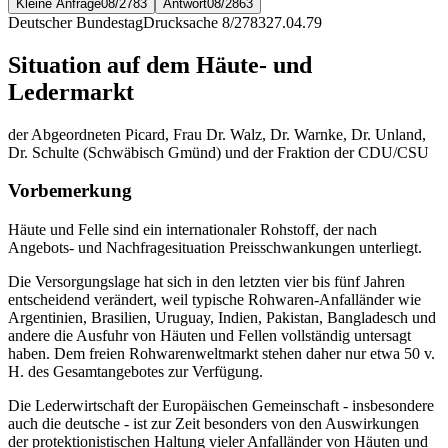
Kleine Anfrage
08/2783
Antwort
08/2863
Deutscher Bundestag
Drucksache 8/2783
27.04.79
Situation auf dem Häute- und
Ledermarkt
der Abgeordneten Picard, Frau Dr. Walz, Dr. Warnke, Dr. Unland,
Dr. Schulte (Schwäbisch Gmünd) und der Fraktion der CDU/CSU
Vorbemerkung
Häute und Felle sind ein internationaler Rohstoff, der nach
Angebots- und Nachfragesituation Preisschwankungen unterliegt.
Die Versorgungslage hat sich in den letzten vier bis fünf Jahren
entscheidend verändert, weil typische Rohwaren-Anfalländer wie
Argentinien, Brasilien, Uruguay, Indien, Pakistan, Bangladesch und
andere die Ausfuhr von Häuten und Fellen vollständig untersagt
haben. Dem freien Rohwarenweltmarkt stehen daher nur etwa 50 v.
H. des Gesamtangebotes zur Verfügung.
Die Lederwirtschaft der Europäischen Gemeinschaft - insbesondere
auch die deutsche - ist zur Zeit besonders von den Auswirkungen
der protektionistischen Haltung vieler Anfalländer von Häuten und