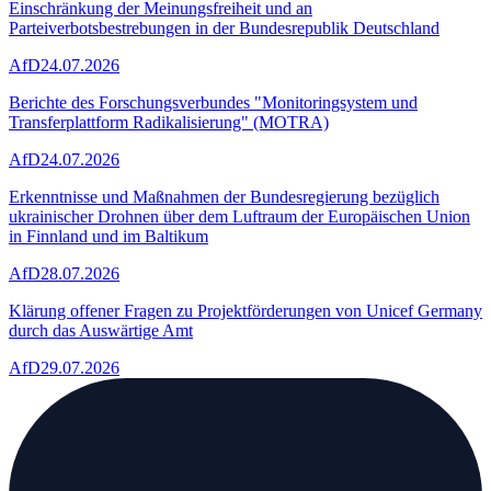
Einschränkung der Meinungsfreiheit und an
Parteiverbotsbestrebungen in der Bundesrepublik Deutschland
AfD
24.07.2026
Berichte des Forschungsverbundes "Monitoringsystem und
Transferplattform Radikalisierung" (MOTRA)
AfD
24.07.2026
Erkenntnisse und Maßnahmen der Bundesregierung bezüglich
ukrainischer Drohnen über dem Luftraum der Europäischen Union
in Finnland und im Baltikum
AfD
28.07.2026
Klärung offener Fragen zu Projektförderungen von Unicef Germany
durch das Auswärtige Amt
AfD
29.07.2026