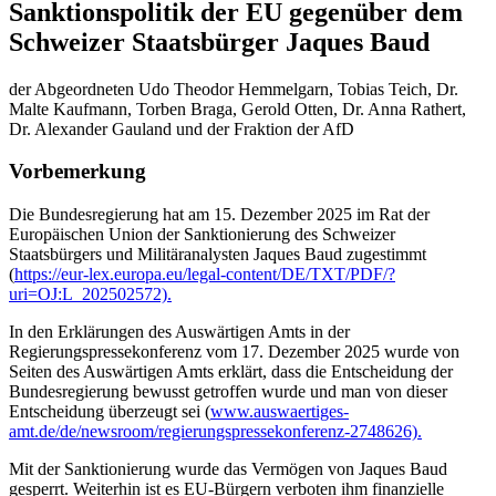
Sanktionspolitik der EU gegenüber dem
Schweizer Staatsbürger Jaques Baud
der Abgeordneten Udo Theodor Hemmelgarn, Tobias Teich, Dr.
Malte Kaufmann, Torben Braga, Gerold Otten, Dr. Anna Rathert,
Dr. Alexander Gauland und der Fraktion der AfD
Vorbemerkung
Die Bundesregierung hat am 15. Dezember 2025 im Rat der
Europäischen Union der Sanktionierung des Schweizer
Staatsbürgers und Militäranalysten Jaques Baud zugestimmt
(
https://eur-lex.europa.eu/legal-content/DE/TXT/PDF/?
uri=OJ:L_202502572).
In den Erklärungen des Auswärtigen Amts in der
Regierungspressekonferenz vom 17. Dezember 2025 wurde von
Seiten des Auswärtigen Amts erklärt, dass die Entscheidung der
Bundesregierung bewusst getroffen wurde und man von dieser
Entscheidung überzeugt sei (
www.auswaertiges-
amt.de/de/newsroom/regierungspressekonferenz-2748626).
Mit der Sanktionierung wurde das Vermögen von Jaques Baud
gesperrt. Weiterhin ist es EU-Bürgern verboten ihm finanzielle