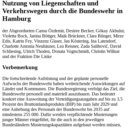
Nutzung von Liegenschaften und
Verkehrswegen durch die Bundeswehr in
Hamburg
der Abgeordneten Cansu Özdemir, Desiree Becker, Gökay Akbulut,
Violetta Bock, Janina Böttger, Maik Brückner, Clara Bünger, Mirze
Edis, Katrin Fey, Vinzenz Glaser, Jan Köstering, Ina Latendorf,
Charlotte Antonia Neuhäuser, Lea Reisner, Zada Salihović, David
Schliesing, Ulrich Thoden, Donata Vogtschmidt, Christin Willnat
und der Fraktion Die Linke
Vorbemerkung
Die fortschreitende Aufrüstung und der geplante personelle
Aufwuchs der Bundeswehr haben weitreichende Auswirkungen auf
Länder und Kommunen. Die Bundesregierung verfolgt das Ziel, die
Bundeswehr personell und materiell auszubauen. Das bedeutet
konkret eine Ausweitung der Verteidigungsausgaben auf bis zu 3,5
Prozent des Bruttoinlandsprodukts (BIP) bis zum Jahr 2029 und
eine Anhebung des Personals der Bundeswehr bis 2035 auf
mindestens 255 000. Dafür werden verpflichtende Musterungen
junger Männer eingeführt, für die auch in den jeweiligen
Bundesländern Musterungskapazitäten aufgebaut werden müssen,