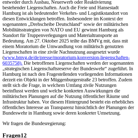
entweder durch Ausbau, Neuerwerb oder Reaktivierung
bestehender Liegenschaften. Auch die Freie und Hansestadt
Hamburg ist als bedeutender Verkehrs- und Logistikstandort von
diesen Entwicklungen betroffen. Insbesondere im Kontext der
sogenannten „Drehscheibe Deutschland“ sowie der militärischen
Mobilitätsstrategien von NATO und EU gewinnt Hamburg als
Standort für Truppenverlegungen und Materialtransporte an
Bedeutung. Am 27. Oktober 2025 teilte das BMVg mit, dass mit
einem Moratorium die Umwandlung von militärisch genutzten
Liegenschaften in eine zivile Nachnutzung ausgesetzt wurde
(
www.bmvg.de/de/presse/moratorium-konversion-liegenschaften-
6035758).
Die betroffenen Liegenschaften werden der sogenannten
„strategischen Liegenschaftsreserve der Bundeswehr“ zugeführt. In
Hamburg ist nach den Fragestellenden vorliegenden Informationen
derzeit ein Objekt in der Müggenburgerstraße 23 betroffen. Zudem
stellt sich die Frage, in welchem Umfang zivile Nutzungen
beeinflusst werden und welche konkreten Auswirkungen die
militärischen Planungen auf die Nutzung öffentlicher Räume und
Infrastruktur haben. Vor diesem Hintergrund besteht ein erhebliches
öffentliches Interesse an Transparenz hinsichtlich der Planungen der
Bundeswehr in Hamburg sowie deren konkreter Umsetzung.
Wir fragen die Bundesregierung:
Fragen
12