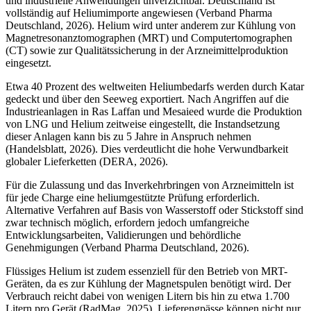
und industrielle Anwendungen unverzichtbar. Deutschland ist
vollständig auf Heliumimporte angewiesen (Verband Pharma
Deutschland, 2026). Helium wird unter anderem zur Kühlung von
Magnetresonanztomographen (MRT) und Computertomographen
(CT) sowie zur Qualitätssicherung in der Arzneimittelproduktion
eingesetzt.
Etwa 40 Prozent des weltweiten Heliumbedarfs werden durch Katar
gedeckt und über den Seeweg exportiert. Nach Angriffen auf die
Industrieanlagen in Ras Laffan und Mesaieed wurde die Produktion
von LNG und Helium zeitweise eingestellt, die Instandsetzung
dieser Anlagen kann bis zu 5 Jahre in Anspruch nehmen
(Handelsblatt, 2026). Dies verdeutlicht die hohe Verwundbarkeit
globaler Lieferketten (DERA, 2026).
Für die Zulassung und das Inverkehrbringen von Arzneimitteln ist
für jede Charge eine heliumgestützte Prüfung erforderlich.
Alternative Verfahren auf Basis von Wasserstoff oder Stickstoff sind
zwar technisch möglich, erfordern jedoch umfangreiche
Entwicklungsarbeiten, Validierungen und behördliche
Genehmigungen (Verband Pharma Deutschland, 2026).
Flüssiges Helium ist zudem essenziell für den Betrieb von MRT-
Geräten, da es zur Kühlung der Magnetspulen benötigt wird. Der
Verbrauch reicht dabei von wenigen Litern bis hin zu etwa 1.700
Litern pro Gerät (RadMag, 2025). Lieferengpässe können nicht nur