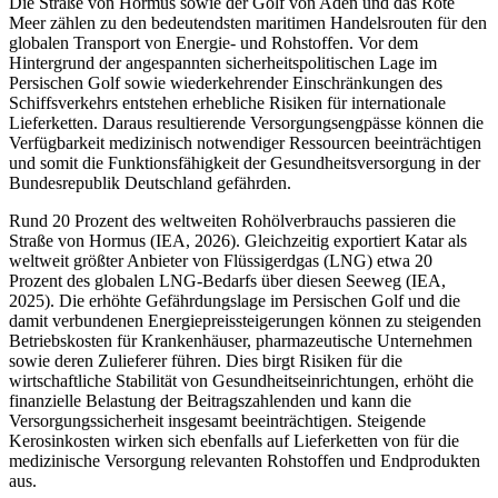
Die Straße von Hormus sowie der Golf von Aden und das Rote
Meer zählen zu den bedeutendsten maritimen Handelsrouten für den
globalen Transport von Energie- und Rohstoffen. Vor dem
Hintergrund der angespannten sicherheitspolitischen Lage im
Persischen Golf sowie wiederkehrender Einschränkungen des
Schiffsverkehrs entstehen erhebliche Risiken für internationale
Lieferketten. Daraus resultierende Versorgungsengpässe können die
Verfügbarkeit medizinisch notwendiger Ressourcen beeinträchtigen
und somit die Funktionsfähigkeit der Gesundheitsversorgung in der
Bundesrepublik Deutschland gefährden.
Rund 20 Prozent des weltweiten Rohölverbrauchs passieren die
Straße von Hormus (IEA, 2026). Gleichzeitig exportiert Katar als
weltweit größter Anbieter von Flüssigerdgas (LNG) etwa 20
Prozent des globalen LNG-Bedarfs über diesen Seeweg (IEA,
2025). Die erhöhte Gefährdungslage im Persischen Golf und die
damit verbundenen Energiepreissteigerungen können zu steigenden
Betriebskosten für Krankenhäuser, pharmazeutische Unternehmen
sowie deren Zulieferer führen. Dies birgt Risiken für die
wirtschaftliche Stabilität von Gesundheitseinrichtungen, erhöht die
finanzielle Belastung der Beitragszahlenden und kann die
Versorgungssicherheit insgesamt beeinträchtigen. Steigende
Kerosinkosten wirken sich ebenfalls auf Lieferketten von für die
medizinische Versorgung relevanten Rohstoffen und Endprodukten
aus.