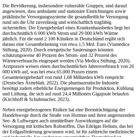
Die Bevölkerung, insbesondere vulnerable Gruppen, sind darauf
angewiesen, dass ambulante und stationäre Einrichtungen sowie
präklinische Versorgungssysteme die gesundheitliche Versorgung
rund um die Uhr zuverlässig und wirtschaftlich tragfähig
sicherstellen. Der Energiebedarf eines Krankenhausbettes liegt bei
durchschnittlich 6 000 kWh Strom und 29 000 kWh Wärme
jährlich. Für die rund 2 100 Kliniken in Deutschland ergibt sich
daraus eine Gesamtbelastung von etwa 1,5 Mrd. Euro (Viamedica
Stiftung, 2020). Durch energetische Sanierungen könnten
schätzungsweise 40 Prozent des Strom- und 32 Prozent des
Wärmeverbrauchs eingespart werden (Via Medica Stiftung, 2020).
Arztpraxen weisen einen durchschnittlichen Jahresverbrauch von 26
000 kWh auf, was bei etwa 65.000 Praxen einem
Gesamtenergiebedarf von rund 1,68 Milliarden kWh entspricht
(Deutsches Ärzteblatt, 2022). Die pharmazeutische Industrie
benötigt zudem erhebliche Energiemengen für Produktion, Kühlung
und Lüftung, die sich auf rund 24,4 Millionen Gigajoule belaufen
(Kirchhoff & Schuhmacher, 2023).
Neben energiebezogenen Risiken hat eine Beeinträchtigung der
Handelswege durch die Straße von Hormus und ihren angrenzenden
See- & Luftwegen auch unmittelbare Auswirkungen auf die
Versorgung mit kritischen Rohstoffen. Das Edelgas Helium, das bei
der Erdgasförderung gewonnen wird, ist für zahlreiche medizinische