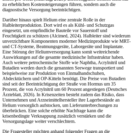
zu erheblichen Kostensteigerungen führen, sondern auch die
diagnostische Versorgung beeinträchtigen.
Darüber hinaus spielt Helium eine zentrale Rolle in der
Halbleiterproduktion. Dort wird es als Kühl- und Schutzgas
eingesetzt, um empfindliche Bauteile vor Sauerstoff und
Feuchtigkeit zu schützen (Alcimed, 2024). Halbleiter sind wiederum
unverzichtbare Komponenten moderner Medizinprodukte wie MRT-
und CT-Systeme, Beatmungsgeräte, Laborgeräte und Implantate.
Eine Störung der Heliumversorgung kann somit weitreichende
Auswirkungen auf die gesamte medizinische Infrastruktur haben.
Auch weitere petrochemische Stoffe wie Naphtha, Acrylnitril und
Butadien werden durch die genannten Seewege transportiert und
beispielweise zur Produktion von Einmalhandschuhen,
Abdecktüchern und OP-Kitteln benötigt. Die Preise von Butadien
sind seit der Beeinträchtigung der Straße von Hormus um 35
Prozent, die von Acrylnitril um 60 Prozent angestiegen (Deutsches
Ärzteblatt, 2026). In Krisenzeiten besteht zudem das Risiko, dass
Unternehmen und Arzneimittelhersteller ihre Lagerbestände an
Helium vorsorglich aufstocken, um Lieferunterbrechungen zu
überbrücken. Eine solche erhöhte Nachfrage kann die
krisenbedingte Verknappung zusätzlich verstärken und die
Versorgungslage weiter verschlechtern.
Die Fragesteller möchten anhand folgender Fragen an die