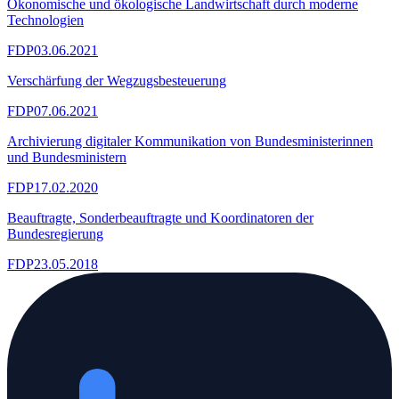
Ökonomische und ökologische Landwirtschaft durch moderne
Technologien
FDP
03.06.2021
Verschärfung der Wegzugsbesteuerung
FDP
07.06.2021
Archivierung digitaler Kommunikation von Bundesministerinnen
und Bundesministern
FDP
17.02.2020
Beauftragte, Sonderbeauftragte und Koordinatoren der
Bundesregierung
FDP
23.05.2018