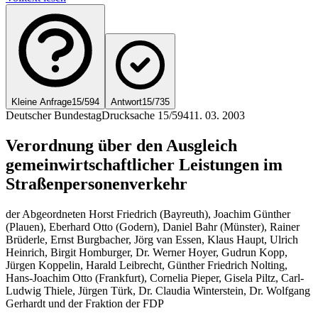
Kleine Anfrage
15/594
Antwort
15/735
Deutscher Bundestag
Drucksache 15/594
11. 03. 2003
Verordnung über den Ausgleich
gemeinwirtschaftlicher Leistungen im
Straßenpersonenverkehr
der Abgeordneten Horst Friedrich (Bayreuth), Joachim Günther
(Plauen), Eberhard Otto (Godern), Daniel Bahr (Münster), Rainer
Brüderle, Ernst Burgbacher, Jörg van Essen, Klaus Haupt, Ulrich
Heinrich, Birgit Homburger, Dr. Werner Hoyer, Gudrun Kopp,
Jürgen Koppelin, Harald Leibrecht, Günther Friedrich Nolting,
Hans-Joachim Otto (Frankfurt), Cornelia Pieper, Gisela Piltz, Carl-
Ludwig Thiele, Jürgen Türk, Dr. Claudia Winterstein, Dr. Wolfgang
Gerhardt und der Fraktion der FDP