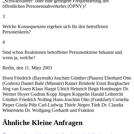
„Schwarzfahrer“ oder eine geringere Frequentierung des
öffentlichen Personennahverkehrs (ÖPNV)?
3
Welche Konsequenzen ergeben sich für den betroffenen
Personenkreis?
4
Sind schon Reaktionen betroffener Personenkreise bekannt und
wenn ja, welche?
Berlin, den 11. März 2003
Horst Friedrich (Bayreuth) Joachim Günther (Plauen) Eberhard Otto
(Godern) Daniel Bahr (Münster) Rainer Brüderle Ernst Burgbacher
Jörg van Essen Klaus Haupt Ulrich Heinrich Birgit Homburger Dr.
Werner Hoyer Gudrun Kopp Jürgen Koppelin Harald Leibrecht
Günther Friedrich Nolting Hans-Joachim Otto (Frankfurt) Cornelia
Pieper Gisela Piltz Carl-Ludwig Thiele Jürgen Türk Dr. Claudia
Winterstein Dr. Wolfgang Gerhardt und Fraktion
Ähnliche Kleine Anfragen