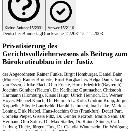
Kleine Anfrage
15/2031
Antwort
15/2116
Deutscher Bundestag
Drucksache 15/2031
12. 11. 2003
Privatisierung des
Gerichtsvollzieherwesens als Beitrag zum
Bürokratieabbau in der Justiz
der Abgeordneten Rainer Funke, Birgit Homburger, Daniel Bahr
(Münster), Rainer Brüderle, Ernst Burgbacher, Helga Daub, Jörg
van Essen, Ulrike Flach, Otto Fricke, Horst Friedrich (Bayreuth),
Joachim Günther (Plauen), Dr. Karlheinz Guttmacher, Christoph
Hartmann (Homburg), Klaus Haupt, Ulrich Heinrich, Dr. Werner
Hoyer, Michael Kauch, Dr. Heinrich L. Kolb, Gudrun Kopp, Jürgen
Koppelin, Sibylle Laurischk, Harald Leibrecht, Ina Lenke, Markus
Löning, Dirk Niebel, Hans-Joachim Otto (Frankfurt), Detlef Parr,
Cornelia Pieper, Gisela Piltz, Dr. Günter Rexrodt, Marita Sehn, Dr.
Hermann Otto Solms, Dr. Max Stadler, Dr. Rainer Stinner, Carl-
Ludwig Thiele, Jürgen Türk, Dr. Claudia Winterstein, Dr. Wolfgang