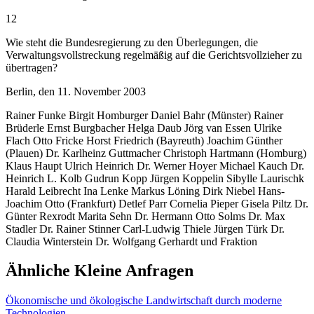
12
Wie steht die Bundesregierung zu den Überlegungen, die
Verwaltungsvollstreckung regelmäßig auf die Gerichtsvollzieher zu
übertragen?
Berlin, den 11. November 2003
Rainer Funke Birgit Homburger Daniel Bahr (Münster) Rainer
Brüderle Ernst Burgbacher Helga Daub Jörg van Essen Ulrike
Flach Otto Fricke Horst Friedrich (Bayreuth) Joachim Günther
(Plauen) Dr. Karlheinz Guttmacher Christoph Hartmann (Homburg)
Klaus Haupt Ulrich Heinrich Dr. Werner Hoyer Michael Kauch Dr.
Heinrich L. Kolb Gudrun Kopp Jürgen Koppelin Sibylle Laurischk
Harald Leibrecht Ina Lenke Markus Löning Dirk Niebel Hans-
Joachim Otto (Frankfurt) Detlef Parr Cornelia Pieper Gisela Piltz Dr.
Günter Rexrodt Marita Sehn Dr. Hermann Otto Solms Dr. Max
Stadler Dr. Rainer Stinner Carl-Ludwig Thiele Jürgen Türk Dr.
Claudia Winterstein Dr. Wolfgang Gerhardt und Fraktion
Ähnliche Kleine Anfragen
Ökonomische und ökologische Landwirtschaft durch moderne
Technologien