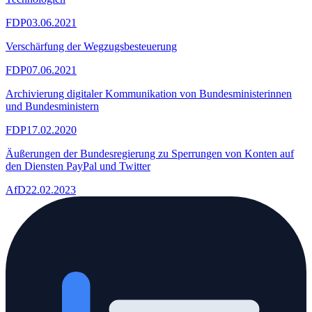
FDP
03.06.2021
Verschärfung der Wegzugsbesteuerung
FDP
07.06.2021
Archivierung digitaler Kommunikation von Bundesministerinnen
und Bundesministern
FDP
17.02.2020
Äußerungen der Bundesregierung zu Sperrungen von Konten auf
den Diensten PayPal und Twitter
AfD
22.02.2023