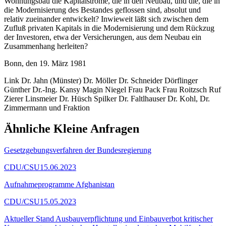
Wohnungsbau die Kapitalströme, die in den Neubau, und die, die in
die Modernisierung des Bestandes geflossen sind, absolut und
relativ zueinander entwickelt? Inwieweit läßt sich zwischen dem
Zufluß privaten Kapitals in die Modernisierung und dem Rückzug
der Investoren, etwa der Versicherungen, aus dem Neubau ein
Zusammenhang herleiten?
Bonn, den 19. März 1981
Link Dr. Jahn (Münster) Dr. Möller Dr. Schneider Dörflinger
Günther Dr.-Ing. Kansy Magin Niegel Frau Pack Frau Roitzsch Ruf
Zierer Linsmeier Dr. Hüsch Spilker Dr. Faltlhauser Dr. Kohl, Dr.
Zimmermann und Fraktion
Ähnliche Kleine Anfragen
Gesetzgebungsverfahren der Bundesregierung
CDU/CSU
15.06.2023
Aufnahmeprogramme Afghanistan
CDU/CSU
15.05.2023
Aktueller Stand Ausbauverpflichtung und Einbauverbot kritischer