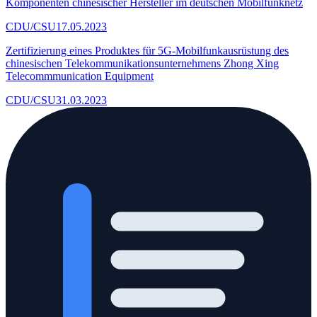
Komponenten chinesischer Hersteller im deutschen Mobilfunknetz
CDU/CSU
17.05.2023
Zertifizierung eines Produktes für 5G-Mobilfunkausrüstung des
chinesischen Telekommunikationsunternehmens Zhong Xing
Telecommmunication Equipment
CDU/CSU
31.03.2023