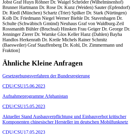
Jobst Graf Huyn Röhner Dr. Waigel Schröder (Wilhelminenhof)
Brunner Hartmann Dr. Rose Dr. Kunz (Weiden) Sauter (Epfendorf)
Dr. Riedl (München) Schartz (Trier) Spilker Dr. Stark (Nürtingen)
Kolb Dr. Friedmann Niegel Werner Biehle Dr. Stavenhagen Dr.
Schulte (Schwäbisch Gmünd) Neuhaus Graf von Waldburg-Zeil
Rossmanith Bühler (Bruchsal) Hinsken Frau Geiger Dr. George Dr.
Jenninger Zierer Dr. Warnke Glos Keller Hanz (Dahlen) Bayha
Handlos Herkenrath Dr. Kreile Michels Rainer Schmitz
(Baesweiler) Graf Stauffenberg Dr. Kohl, Dr. Zimmermann und
Fraktion]
Ähnliche Kleine Anfragen
Gesetzgebungsverfahren der Bundesregierung
CDU/CSU
15.06.2023
Aufnahmeprogramme Afghanistan
CDU/CSU
15.05.2023
Aktueller Stand Ausbauverpflichtung und Einbauverbot kritischer
Komponenten chinesischer Hersteller im deutschen Mobilfunknetz
CDU/CSU
17.05.2023