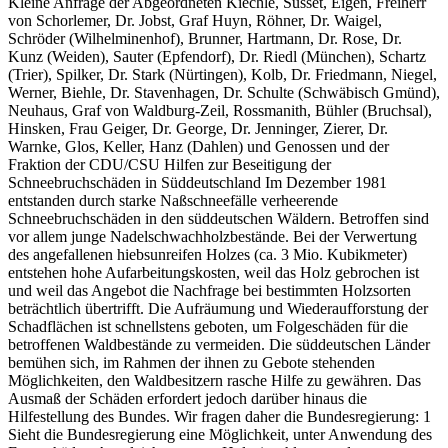
Kleine Anfrage der Abgeordneten Kiechle, Susset, Eigen, Freiherr
von Schorlemer, Dr. Jobst, Graf Huyn, Röhner, Dr. Waigel,
Schröder (Wilhelminenhof), Brunner, Hartmann, Dr. Rose, Dr.
Kunz (Weiden), Sauter (Epfendorf), Dr. Riedl (München), Schartz
(Trier), Spilker, Dr. Stark (Nürtingen), Kolb, Dr. Friedmann, Niegel,
Werner, Biehle, Dr. Stavenhagen, Dr. Schulte (Schwäbisch Gmünd),
Neuhaus, Graf von Waldburg-Zeil, Rossmanith, Bühler (Bruchsal),
Hinsken, Frau Geiger, Dr. George, Dr. Jenninger, Zierer, Dr.
Warnke, Glos, Keller, Hanz (Dahlen) und Genossen und der
Fraktion der CDU/CSU Hilfen zur Beseitigung der
Schneebruchschäden in Süddeutschland Im Dezember 1981
entstanden durch starke Naßschneefälle verheerende
Schneebruchschäden in den süddeutschen Wäldern. Betroffen sind
vor allem junge Nadelschwachholzbestände. Bei der Verwertung
des angefallenen hiebsunreifen Holzes (ca. 3 Mio. Kubikmeter)
entstehen hohe Aufarbeitungskosten, weil das Holz gebrochen ist
und weil das Angebot die Nachfrage bei bestimmten Holzsorten
beträchtlich übertrifft. Die Aufräumung und Wiederaufforstung der
Schadflächen ist schnellstens geboten, um Folgeschäden für die
betroffenen Waldbestände zu vermeiden. Die süddeutschen Länder
bemühen sich, im Rahmen der ihnen zu Gebote stehenden
Möglichkeiten, den Waldbesitzern rasche Hilfe zu gewähren. Das
Ausmaß der Schäden erfordert jedoch darüber hinaus die
Hilfestellung des Bundes. Wir fragen daher die Bundesregierung: 1
Sieht die Bundesregierung eine Möglichkeit, unter Anwendung des