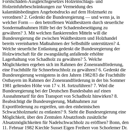
Forstschäden-Ausgleichsgesetzes Holzeinschlags- und
Holzeinfuhrbeschränkungen zur Vermeidung des
kalamitätsbedingten Angebotsdrucks auf dem Holzmarkt zu
verordnen? 2. Gedenkt die Bundesregierung — und wenn ja, in
welcher Form — den betroffenen Waldbesitzern durch steuerliche
Sondermaßnahmen Hilfe bei der Schadensbeseitigung zu
gewähren? 3. Mit welchen flankierenden Mitteln will die
Bundesregierung die zwischen Waldbesitzern und Holzhandel
bereits vereinbarten Maßnahmen der Selbsthilfe unterstützen? 4.
Welche steuerliche Entlastung gedenkt die Bundesregierung der
Holzwirtschaft für die zwangsläufig anfallende erhöhte
Lagerhaltung von Schadholz zu gewähren? 5. Welche
Möglichkeiten ergeben sich im Rahmen der Zonenrandförderung,
eine Frachthilfe für Schneebruchholz zu gewähren? 6. Gedenkt die
Bundesregierung wenigstens in den Jahren 1982/83 die Frachthilfe
Ostbayern im Rahmen der Zonenrandförderung in der bis Sommer
1981 geltenden Höhe von 17 v. H. fortzuführen? 7. Wird die
Bundesregierung bei der Deutschen Bundesbahn auf einen
Ausnahmetarif für den Transport von Schadholz hinwirken? 8.
Beabsichtigt die Bundesregierung, Maßnahmen zur
Exportförderung zu ergreifen, um den einheimischen
Schwachholzmarkt zu entlasten? 9. Sieht die Bundesregierung eine
Möglichkeit, über den Zentralen Absatzfonds zusätzliche
Absatzmöglichkeiten für Nadelschwachholz zu eröffnen? Bonn, den
11. Februar 1982 Kiechle Susset Eigen Freiherr von Schorlemer Dr.