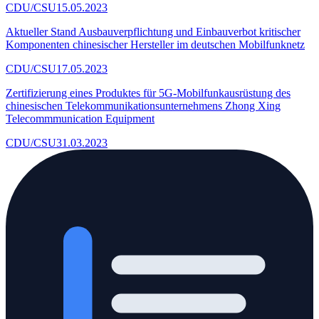
CDU/CSU
15.05.2023
Aktueller Stand Ausbauverpflichtung und Einbauverbot kritischer
Komponenten chinesischer Hersteller im deutschen Mobilfunknetz
CDU/CSU
17.05.2023
Zertifizierung eines Produktes für 5G-Mobilfunkausrüstung des
chinesischen Telekommunikationsunternehmens Zhong Xing
Telecommmunication Equipment
CDU/CSU
31.03.2023