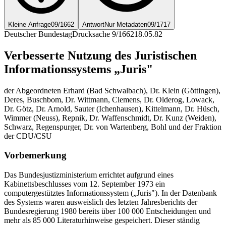
Kleine Anfrage
09/1662
Antwort
Nur Metadaten
09/1717
Deutscher Bundestag
Drucksache 9/1662
18.05.82
Verbesserte Nutzung des Juristischen
Informationssystems „Juris"
der Abgeordneten Erhard (Bad Schwalbach), Dr. Klein (Göttingen),
Deres, Buschbom, Dr. Wittmann, Clemens, Dr. Olderog, Lowack,
Dr. Götz, Dr. Arnold, Sauter (Ichenhausen), Kittelmann, Dr. Hüsch,
Wimmer (Neuss), Repnik, Dr. Waffenschmidt, Dr. Kunz (Weiden),
Schwarz, Regenspurger, Dr. von Wartenberg, Bohl und der Fraktion
der CDU/CSU
Vorbemerkung
Das Bundesjustizministerium errichtet aufgrund eines
Kabinettsbeschlusses vom 12. September 1973 ein
computergestütztes Informationssystem („Juris"). In der Datenbank
des Systems waren ausweislich des letzten Jahresberichts der
Bundesregierung 1980 bereits über 100 000 Entscheidungen und
mehr als 85 000 Literaturhinweise gespeichert. Dieser ständig