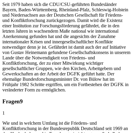
Seit 1979 haben sich die CDU/CSU-geführten Bundesländer
Bayern, Baden-Württemberg, Rheinland-Pfalz, Schleswig-Holstein
und Niedersachsen aus der Deutschen Gesellschaft für Friedens-
und Konfliktforschung zurückgezogen. Damit wird die Existenz
einer Institution zur Forschungsförderung gefährdet, die in den
letzten Jahren in wachsendem Maße national wie international
Anerkennung gefunden hat und die angesichts der Zunahme
internationaler Krisen und innergesellschaftlicher Konflikte
notwendiger denn je ist. Gefährdet ist damit auch der auf Initiative
von Gustav Heinemann gefundene Gesellschaftskonsens in unserem
Lande über die Notwendigkeit von Friedens- und
Konfliktforschung, der zu einer Mitwirkung wichtiger
gesellschaftlicher Gruppen, wie den Kirchen, Arbeitgebern und
Gewerkschaften an der Arbeit der DGFK geführt hatte. Der
ehemalige Bundesforschungsminister Dr. von Bülow hat im
Frühjahr 1982 Schritte ergriffen, um ein Fortbestehen der DGFK in
veränderter Form zu ermöglichen.
Fragen
9
1
Wie und in welchem Umfang ist die Friedens- und
Konfliktforschung in der Bundesrepublik Deutschland seit 1969 an