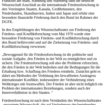
Frankfurt am Main, Hamburg und Starnberg fand die deutsche
Wissenschaft Anschluß an die internationale Friedensforschung in
den Vereinigten Staaten, Kanada, Großbritannien, den
Niederlanden, Skandinavien, Indien und Japan und erfuhr eine
besondere finanzielle Förderung durch den Bund im Rahmen der
DGFK.
In den Empfehlungen des Wissenschaftsrates zur Förderung der
Friedens- und Konfliktforschung vom Mai 1970 wurde eine
besondere Förderung von Friedens- und Konfliktforschung durch
den Bund befürwortet und auf die Zielsetzung von Friedens- und
Konfliktforschung verwiesen:
„Beweggrund für die Friedensforschung ist die politische und
soziale Aufgabe, den Frieden in der Welt zu ermöglichen und zu
sichern. Die Friedensforschung soll also die Probleme erforschen,
die den Frieden in der Welt bedrohen und die Bedingungen für die
Erhaltung bzw. Schaffung des Friedens ermitteln. Zunächst geht es
dabei um Methoden der Verhütung des bewaffneten Austragens
internationaler Konflikte, insbesondere der Verhinderung eines
Weltkrieges mit Atomwaffen. Der Frieden ist aber nicht lediglich ein
Problem der internationalen Beziehungen, sondern auch der
Innenverhältnisse in den Staaten. "
Friedensforschung ist nach dem Verständnis des Wissenschaftsrates
„engagierte Wissenschaft, die auf Veränderung der bestehenden