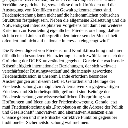
Verhältnisse gerichtet ist, soweit diese durch Unfrieden und die
Austragung von Konflikten mit Gewalt gekennzeichnet sind.
Friedensforschung kann nicht auf die herkömmlichen politischen
Strukturen festgelegt sein. Neben die allgemeine Zielsetzung und die
Notwendigkeit interdisziplinären Vorgehens tritt damit ein weiteres
Kriterium zur Beurteilung eigentlicher Friedensforschung, daß sie
sich in erster Linie an übergreifenden Interessen der Menschheit
orientiert und nicht auf nationale Interessen eingeengt wird".
Die Notwendigkeit von Friedens- und Konfliktforschung und ihrer
öffentlichen besonderen Finanzierung ist auch zwölf Jahre nach der
Gründung der DGFK unverändert gegeben. Gerade die wachsende
Krisenhaftigkeit internationaler Beziehungen, der sich weltweit
verschärfender Rüstungswettlauf und die intensiv gewordene
Friedensdiskussion in unserem Lande erfordern besondere
Anstrengungen auf diesem Gebiet. Gefordert sind Beiträge der
Friedensforschung zu möglichen Alternativen zur gegenwärtigen
Friedens- und Sicherheitspolitik, gefordert sind Beiträge der
Friedensforschung zur wissenschaftlichen Überprüfung von
Hoffnungen und Ideen aus der Friedensbewegung. Gerade jetzt
muß Friedensforschung als „Provokation an die Adresse der Politik
und Gesellschaft" innovativen und alternativen Ansätzen eine
Chance geben und ihre kritische korrektive Funktion gegenüber
traditioneller Sicherheitsforschung wahrnehmen.