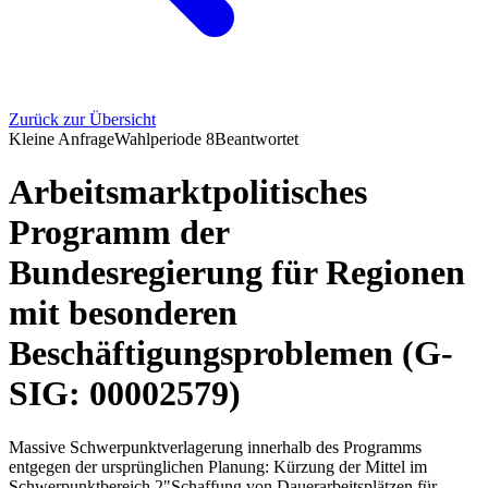
Zurück zur Übersicht
Kleine Anfrage
Wahlperiode
8
Beantwortet
Arbeitsmarktpolitisches
Programm der
Bundesregierung für Regionen
mit besonderen
Beschäftigungsproblemen (G-
SIG: 00002579)
Massive Schwerpunktverlagerung innerhalb des Programms
entgegen der ursprünglichen Planung: Kürzung der Mittel im
Schwerpunktbereich 2"Schaffung von Dauerarbeitsplätzen für