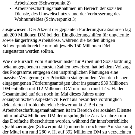
Arbeitsloser (Schwerpunkt 2)
Arbeitsbeschaffungsmaßnahmen im Bereich der sozialen
Dienste, des Umweltschutzes und der Verbesserung des
Wohnumfeldes (Schwerpunkt 3)
ausgewiesen. Der Akzent der geplanten Förderungsmaßnahmen lag
mit 200 Millionen DM bei den Eingliederungshilfen für ungelernte
sowie längerfristig Arbeitslose, während die beiden übrigen
Schwerpunktbereiche nur mit jeweils 150 Millionen DM
ausgestattet werden sollten.
Wie die kürzlich vom Bundesminister für Arbeit und Sozialordnung
bekanntgegebenen neuesten Zahlen beweisen, hat bei dem Vollzug
des Programms entgegen den ursprünglichen Planungen eine
massive Verlagerung der Prioritäten stattgefunden: Von den bisher
eingegangenen Förderungsanträgen über insgesamt 939 Millionen
DM entfallen mit 112 Millionen DM nur noch rund 12 v. H. der
Gesamtmittel auf den noch im Mai dieses Jahres unter
sozialpolitischen Aspekten zu Recht als besonders vordringlich
deklarierten Problembereich Schwerpunkt 2. Bei den
Arbeitsbeschaffungsmaßnahmen ist im Bereich der sozialen Dienste
mit rund 434 Millionen DM der ursprüngliche Ansatz nahezu um
das Dreifache überschritten worden, während für innerbetriebliche
Qualifizierungen (Schwerpunkt 1) immerhin noch eine Aufstockung
der Mittel um rund 260 v. H. auf 392 Millionen DM zu verzeichnen