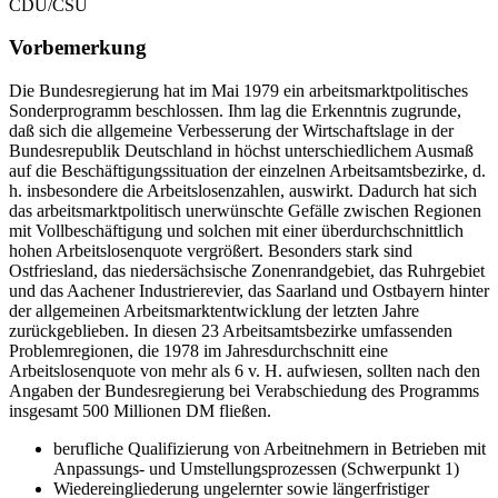
CDU/CSU
Vorbemerkung
Die Bundesregierung hat im Mai 1979 ein arbeitsmarktpolitisches
Sonderprogramm beschlossen. Ihm lag die Erkenntnis zugrunde,
daß sich die allgemeine Verbesserung der Wirtschaftslage in der
Bundesrepublik Deutschland in höchst unterschiedlichem Ausmaß
auf die Beschäftigungssituation der einzelnen Arbeitsamtsbezirke, d.
h. insbesondere die Arbeitslosenzahlen, auswirkt. Dadurch hat sich
das arbeitsmarktpolitisch unerwünschte Gefälle zwischen Regionen
mit Vollbeschäftigung und solchen mit einer überdurchschnittlich
hohen Arbeitslosenquote vergrößert. Besonders stark sind
Ostfriesland, das niedersächsische Zonenrandgebiet, das Ruhrgebiet
und das Aachener Industrierevier, das Saarland und Ostbayern hinter
der allgemeinen Arbeitsmarktentwicklung der letzten Jahre
zurückgeblieben. In diesen 23 Arbeitsamtsbezirke umfassenden
Problemregionen, die 1978 im Jahresdurchschnitt eine
Arbeitslosenquote von mehr als 6 v. H. aufwiesen, sollten nach den
Angaben der Bundesregierung bei Verabschiedung des Programms
insgesamt 500 Millionen DM fließen.
berufliche Qualifizierung von Arbeitnehmern in Betrieben mit
Anpassungs- und Umstellungsprozessen (Schwerpunkt 1)
Wiedereingliederung ungelernter sowie längerfristiger