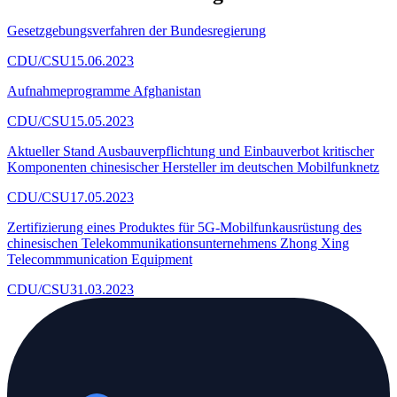
Gesetzgebungsverfahren der Bundesregierung
CDU/CSU
15.06.2023
Aufnahmeprogramme Afghanistan
CDU/CSU
15.05.2023
Aktueller Stand Ausbauverpflichtung und Einbauverbot kritischer
Komponenten chinesischer Hersteller im deutschen Mobilfunknetz
CDU/CSU
17.05.2023
Zertifizierung eines Produktes für 5G-Mobilfunkausrüstung des
chinesischen Telekommunikationsunternehmens Zhong Xing
Telecommmunication Equipment
CDU/CSU
31.03.2023