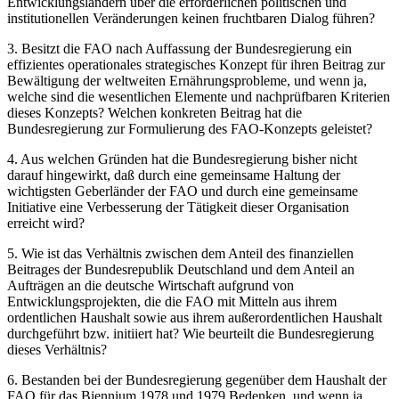
Entwicklungsländern über die erforderlichen politischen und
institutionellen Veränderungen keinen fruchtbaren Dialog führen?
3. Besitzt die FAO nach Auffassung der Bundesregierung ein
effizientes operationales strategisches Konzept für ihren Beitrag zur
Bewältigung der weltweiten Ernährungsprobleme, und wenn ja,
welche sind die wesentlichen Elemente und nachprüfbaren Kriterien
dieses Konzepts? Welchen konkreten Beitrag hat die
Bundesregierung zur Formulierung des FAO-Konzepts geleistet?
4. Aus welchen Gründen hat die Bundesregierung bisher nicht
darauf hingewirkt, daß durch eine gemeinsame Haltung der
wichtigsten Geberländer der FAO und durch eine gemeinsame
Initiative eine Verbesserung der Tätigkeit dieser Organisation
erreicht wird?
5. Wie ist das Verhältnis zwischen dem Anteil des finanziellen
Beitrages der Bundesrepublik Deutschland und dem Anteil an
Aufträgen an die deutsche Wirtschaft aufgrund von
Entwicklungsprojekten, die die FAO mit Mitteln aus ihrem
ordentlichen Haushalt sowie aus ihrem außerordentlichen Haushalt
durchgeführt bzw. initiiert hat? Wie beurteilt die Bundesregierung
dieses Verhältnis?
6. Bestanden bei der Bundesregierung gegenüber dem Haushalt der
FAO für das Biennium 1978 und 1979 Bedenken, und wenn ja,