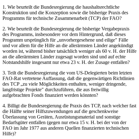
1. Wie beurteilt die Bundesregierung die haushaltsrechtliche
Konstruktion und die Konzeption sowie die bisherige Praxis des
Programms für technische Zusammenarbeit (TCP) der FAO?
2. Wie beurteilt die Bundesregierung die bisherige Vergabepraxis
des Programms, insbesondere vor dem Hintergrund, daß dieses
Programm ursprünglich für „unvorhergesehene und eilige" Fälle
und vor allem für die Hilfe an die allerärmsten Länder angekündigt
worden ist, während bisher tatsächlich weniger als 60 v. H. der Hilfe
an die allerärmsten Länder zugesagt worden sind und auf echte
Notstandshilfe insgesamt nur etwa 23 v. H. der Zusage entfallen?
3. Teilt die Bundesregierung die vom US-Delegierten beim letzten
FAO-Rat vertretene Auffassung, daß die gegenwärtigen Richtlinien
des TCP „zu viele Möglichkeiten enthalten, weniger dringende,
langfristige Projekte" durchzuführen, die aus freiwillig
aufgebrachten Fonds finanziert werden könnten?
4. Billigt die Bundesregierung die Praxis des TCP, nach welcher fast
die Hälfte seiner Hilfszuwendungen auf die geschenkweise
Überlassung von Geräten, Ausrüstungsmaterial und sonstige
Bedarfsgüter entfallen (gegen nur etwa 15 v. H. bei der von der
FAO im Jahr 1977 aus anderen Quellen finanzierten technischen
Hilfe)?