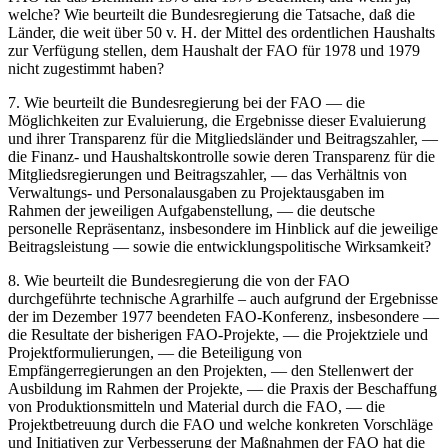
welche? Wie beurteilt die Bundesregierung die Tatsache, daß die
Länder, die weit über 50 v. H. der Mittel des ordentlichen Haushalts
zur Verfügung stellen, dem Haushalt der FAO für 1978 und 1979
nicht zugestimmt haben?
7. Wie beurteilt die Bundesregierung bei der FAO — die
Möglichkeiten zur Evaluierung, die Ergebnisse dieser Evaluierung
und ihrer Transparenz für die Mitgliedsländer und Beitragszahler, —
die Finanz- und Haushaltskontrolle sowie deren Transparenz für die
Mitgliedsregierungen und Beitragszahler, — das Verhältnis von
Verwaltungs- und Personalausgaben zu Projektausgaben im
Rahmen der jeweiligen Aufgabenstellung, — die deutsche
personelle Repräsentanz, insbesondere im Hinblick auf die jeweilige
Beitragsleistung — sowie die entwicklungspolitische Wirksamkeit?
8. Wie beurteilt die Bundesregierung die von der FAO
durchgeführte technische Agrarhilfe – auch aufgrund der Ergebnisse
der im Dezember 1977 beendeten FAO-Konferenz, insbesondere —
die Resultate der bisherigen FAO-Projekte, — die Projektziele und
Projektformulierungen, — die Beteiligung von
Empfängerregierungen an den Projekten, — den Stellenwert der
Ausbildung im Rahmen der Projekte, — die Praxis der Beschaffung
von Produktionsmitteln und Material durch die FAO, — die
Projektbetreuung durch die FAO und welche konkreten Vorschläge
und Initiativen zur Verbesserung der Maßnahmen der FAO hat die