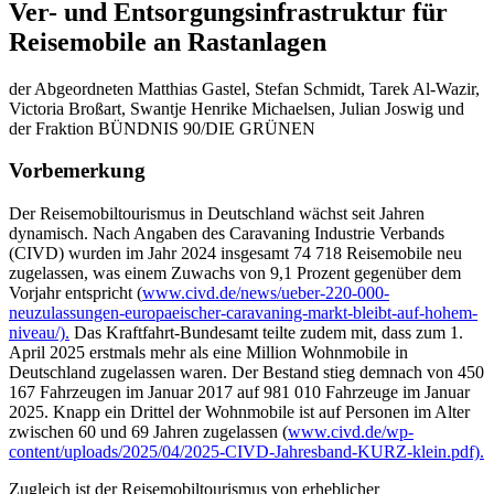
Ver- und Entsorgungsinfrastruktur für
Reisemobile an Rastanlagen
der Abgeordneten Matthias Gastel, Stefan Schmidt, Tarek Al-Wazir,
Victoria Broßart, Swantje Henrike Michaelsen, Julian Joswig und
der Fraktion BÜNDNIS 90/DIE GRÜNEN
Vorbemerkung
Der Reisemobiltourismus in Deutschland wächst seit Jahren
dynamisch. Nach Angaben des Caravaning Industrie Verbands
(CIVD) wurden im Jahr 2024 insgesamt 74 718 Reisemobile neu
zugelassen, was einem Zuwachs von 9,1 Prozent gegenüber dem
Vorjahr entspricht (
www.civd.de/news/ueber-220-000-
neuzulassungen-europaeischer-caravaning-markt-bleibt-auf-hohem-
niveau/).
Das Kraftfahrt-Bundesamt teilte zudem mit, dass zum 1.
April 2025 erstmals mehr als eine Million Wohnmobile in
Deutschland zugelassen waren. Der Bestand stieg demnach von 450
167 Fahrzeugen im Januar 2017 auf 981 010 Fahrzeuge im Januar
2025. Knapp ein Drittel der Wohnmobile ist auf Personen im Alter
zwischen 60 und 69 Jahren zugelassen (
www.civd.de/wp-
content/uploads/2025/04/2025-CIVD-Jahresband-KURZ-klein.pdf).
Zugleich ist der Reisemobiltourismus von erheblicher