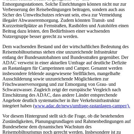
Entsorgungsstationen. Solche Einrichtungen können nicht nur zur
Verbesserung der Reisebedingungen beitragen, sondern auch aus
Sicher des Umweltschutzes relevant sein, etwa zur Vermeidung
illegaler Abwasserentsorgung. Zudem könnten Transit- und
Kurzzeitstellplätze an Fernstraßen, Rasthöfen und Autohöfen einen
Beitrag dazu leisten, den Bedürfnissen einer wachsenden
Nutzergruppe besser gerecht zu werden.
Dem wachsenden Bestand und der wirtschaftlichen Bedeutung des
Reisemobiltourismus stehen eine unzureichende Infrastruktur
entlang der Bundesautobahnen und Bundesstraßen gegenüber. Der
ADAC verweist in einer aktuellen Umfrage auf deutliche Defizite
an Rastanlagen für Camperinnen und Camper. Genannt werden
insbesondere fehlende ausgewiesene Stellflächen, mangelhafte
Ausschilderung sowie unzureichende Möglichkeiten zur
Frischwasserversorgung und zur Entsorgung von Grau- und
Schwarzwasser. Zugleich zeigt der europäische Vergleich nach
Einschätzung des ADAC, dass andere Länder entsprechende
Angebote deutlich systematischer in ihre Verkehrsinfrastruktur
integriert haben (
www.adac.de/news/umfrage-rastanlagen-camper/).
Vor diesem Hintergrund stellt sich die Frage, ob die bestehenden
Zuständigkeiten, Planungsgrundlagen und Rahmenbedingungen auf
Bundesebene dem dynamischen Wachstum des
Reisemobiltourismus noch gerecht werden. Insbesondere ist zu