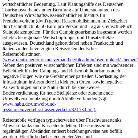
wirtschaftlicher Bedeutung. Laut Planungshilfe des Deutschen
Tourismusverbands unter Berufung auf Untersuchungen des
Deutschen Wirtschaftswissenschaftlichen Instituts für
Fremdenverkehr (dwif) geben Reisemobilist:innen im Zielgebiet
durchschnittlich 50,50 Euro pro Person und Tag aus, einschließlich
Standplatzentgelten. Für den Campingtourismus insgesamt werden
erhebliche regionale Wertschöpfungs- und Umsatzeffekte
ausgewiesen. Deutschland gehört dabei neben Frankreich und
Italien zu den bevorzugten Reisezielen deutscher
Reisemobilist:innen
(
www.deutschertourismusverband.de/fileadmin/user_upload/Themen/Mob
Neben den positiven wirtschaftlichen Effekten sind mit wachsender
Beliebtheit für den Camping- und Reisemobiltourismus auch
negative Folgen wie die Gefahr einer partiellen Überlastung der
Infrastruktur, insbesondere in kleineren Orten, sowie negative
Auswirkungen auf die Natur durch beispielsweise
Bodenverdichtung für neue Stellplätze oder zunehmende
Umweltverschmutzung durch Abfälle verbunden (vgl.
www.nabu.de/umwelt-und-
ressourcen/verkehr/strassenverkehr/32153.html).
Reisemobile verfügen typischerweise über Frischwassertanks,
Abwassertanks und Kassettentoiletten. Diese müssen in
regelmäßigen Abständen entleert beziehungsweise neu befüllt
werden. Hierfür bedarf es geeigneter Ver- und