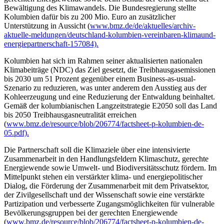
Bewältigung des Klimawandels. Die Bundesregierung stellte
Kolumbien dafür bis zu 200 Mio. Euro an zusätzlicher
Unterstützung in Aussicht (
www.bmz.de/de/aktuelles/archiv-
aktuelle-meldungen/deutschland-kolumbien-vereinbaren-klimaund-
energiepartnerschaft-157084).
Kolumbien hat sich im Rahmen seiner aktualisierten nationalen
Klimabeiträge (NDC) das Ziel gesetzt, die Treibhausgasemissionen
bis 2030 um 51 Prozent gegenüber einem Business-as-usual-
Szenario zu reduzieren, was unter anderem den Ausstieg aus der
Kohleerzeugung und eine Reduzierung der Entwaldung beinhaltet.
Gemäß der kolumbianischen Langzeitstrategie E2050 soll das Land
bis 2050 Treibhausgasneutralität erreichen
(
www.bmz.de/resource/blob/206774/factsheet-p-kolumbien-de-
05.pdf).
Die Partnerschaft soll die Klimaziele über eine intensivierte
Zusammenarbeit in den Handlungsfeldern Klimaschutz, gerechte
Energiewende sowie Umwelt- und Biodiversitätsschutz fördern. Im
Mittelpunkt stehen ein verstärkter klima- und energiepolitischer
Dialog, die Förderung der Zusammenarbeit mit dem Privatsektor,
der Zivilgesellschaft und der Wissenschaft sowie eine verstärkte
Partizipation und verbesserte Zugangsmöglichkeiten für vulnerable
Bevölkerungsgruppen bei der gerechten Energiewende
(
www.bmz.de/resource/blob/206774/factsheet-p-kolumbien-de-