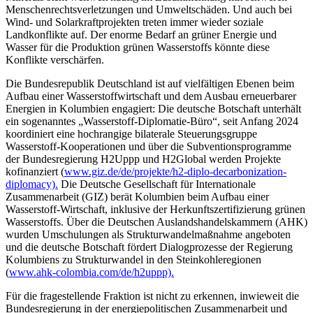
Menschenrechtsverletzungen und Umweltschäden. Und auch bei
Wind- und Solarkraftprojekten treten immer wieder soziale
Landkonflikte auf. Der enorme Bedarf an grüner Energie und
Wasser für die Produktion grünen Wasserstoffs könnte diese
Konflikte verschärfen.
Die Bundesrepublik Deutschland ist auf vielfältigen Ebenen beim
Aufbau einer Wasserstoffwirtschaft und dem Ausbau erneuerbarer
Energien in Kolumbien engagiert: Die deutsche Botschaft unterhält
ein sogenanntes „Wasserstoff-Diplomatie-Büro“, seit Anfang 2024
koordiniert eine hochrangige bilaterale Steuerungsgruppe
Wasserstoff-Kooperationen und über die Subventionsprogramme
der Bundesregierung H2Uppp und H2Global werden Projekte
kofinanziert (
www.giz.de/de/projekte/h2-diplo-decarbonization-
diplomacy).
Die Deutsche Gesellschaft für Internationale
Zusammenarbeit (GIZ) berät Kolumbien beim Aufbau einer
Wasserstoff-Wirtschaft, inklusive der Herkunftszertifizierung grünen
Wasserstoffs. Über die Deutschen Auslandshandelskammern (AHK)
wurden Umschulungen als Strukturwandelmaßnahme angeboten
und die deutsche Botschaft fördert Dialogprozesse der Regierung
Kolumbiens zu Strukturwandel in den Steinkohleregionen
(
www.ahk-colombia.com/de/h2uppp).
Für die fragestellende Fraktion ist nicht zu erkennen, inwieweit die
Bundesregierung in der energiepolitischen Zusammenarbeit und