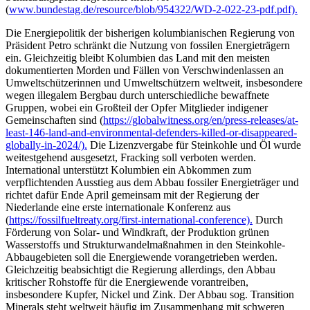
(
www.bundestag.de/resource/blob/954322/WD-2-022-23-pdf.pdf).
Die Energiepolitik der bisherigen kolumbianischen Regierung von
Präsident Petro schränkt die Nutzung von fossilen Energieträgern
ein. Gleichzeitig bleibt Kolumbien das Land mit den meisten
dokumentierten Morden und Fällen von Verschwindenlassen an
Umweltschützerinnen und Umweltschützern weltweit, insbesondere
wegen illegalem Bergbau durch unterschiedliche bewaffnete
Gruppen, wobei ein Großteil der Opfer Mitglieder indigener
Gemeinschaften sind (
https://globalwitness.org/en/press-releases/at-
least-146-land-and-environmental-defenders-killed-or-disappeared-
globally-in-2024/).
Die Lizenzvergabe für Steinkohle und Öl wurde
weitestgehend ausgesetzt, Fracking soll verboten werden.
International unterstützt Kolumbien ein Abkommen zum
verpflichtenden Ausstieg aus dem Abbau fossiler Energieträger und
richtet dafür Ende April gemeinsam mit der Regierung der
Niederlande eine erste internationale Konferenz aus
(
https://fossilfueltreaty.org/first-international-conference).
Durch
Förderung von Solar- und Windkraft, der Produktion grünen
Wasserstoffs und Strukturwandelmaßnahmen in den Steinkohle-
Abbaugebieten soll die Energiewende vorangetrieben werden.
Gleichzeitig beabsichtigt die Regierung allerdings, den Abbau
kritischer Rohstoffe für die Energiewende vorantreiben,
insbesondere Kupfer, Nickel und Zink. Der Abbau sog. Transition
Minerals steht weltweit häufig im Zusammenhang mit schweren