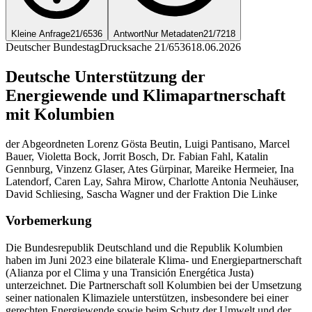
Kleine Anfrage
21/6536
Antwort
Nur Metadaten
21/7218
Deutscher Bundestag
Drucksache 21/6536
18.06.2026
Deutsche Unterstützung der
Energiewende und Klimapartnerschaft
mit Kolumbien
der Abgeordneten Lorenz Gösta Beutin, Luigi Pantisano, Marcel
Bauer, Violetta Bock, Jorrit Bosch, Dr. Fabian Fahl, Katalin
Gennburg, Vinzenz Glaser, Ates Gürpinar, Mareike Hermeier, Ina
Latendorf, Caren Lay, Sahra Mirow, Charlotte Antonia Neuhäuser,
David Schliesing, Sascha Wagner und der Fraktion Die Linke
Vorbemerkung
Die Bundesrepublik Deutschland und die Republik Kolumbien
haben im Juni 2023 eine bilaterale Klima- und Energiepartnerschaft
(Alianza por el Clima y una Transición Energética Justa)
unterzeichnet. Die Partnerschaft soll Kolumbien bei der Umsetzung
seiner nationalen Klimaziele unterstützen, insbesondere bei einer
gerechten Energiewende sowie beim Schutz der Umwelt und der