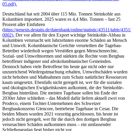
05.pdf).
Deutschland hat seit 2004 über 115 Mio. Tonnen Steinkohle aus
Kolumbien importiert. 2025 waren es 4,4 Mio. Tonnen – fast 25
Prozent aller Einfuhren
(
https://genesis.destatis.de/datenbank/online/statistic/43511/table/4351
0002).
Der vor allem für den Export wichtige Steinkohle-Abbau in
Kolumbien verursacht seit Jahrzehnten enorme Schäden an Mensch
und Umwelt. Kolumbianische Gerichte verurteilten die Tagebau-
Betreiber wiederholt wegen Verstößen gegen Menschenrechte,
Sozial- und Umweltnormen und stärkten die Rechte vom Bergbau
betroffener indigener und afrokolumbianischer Gemeinden.
Dennoch haben viele Betroffene bis heute gar nicht oder nur
unzureichend Wiedergutmachung erhalten, Umweltschäden wurden
nicht behoben und Maßnahmen zum Schutz natürlicher Ressourcen
kaum umgesetzt. Ebenfalls nicht geregelt ist, wer für die sozialen
und ökologischen Ewigkeitskosten aufkommt, die der Steinkohle-
Bergbau hinterlässt. Die meisten Tagebaue sollen bis Ende der
2030er Jahre schließen – das Modell dafür liefern aktuell zwei von
Prodeco, einem Tochter-Unternehmen des Schweizer
Bergbaukonzerns Glencore, betriebene Tagebaue in Cesar. Die
beiden Minen wurden 2021 vorzeitig geschlossen, bis heute ist
jedoch nicht geregelt, wer für die durch den dortigen Bergbau
verursachten Schäden aufkommen muss – ein umfassender
Schließungsplan liegt bisher nicht vor