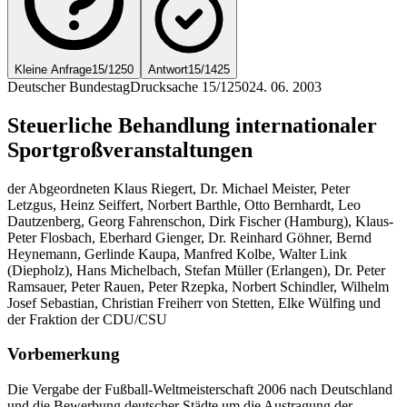
Kleine Anfrage
15/1250
Antwort
15/1425
Deutscher Bundestag
Drucksache 15/1250
24. 06. 2003
Steuerliche Behandlung internationaler
Sportgroßveranstaltungen
der Abgeordneten Klaus Riegert, Dr. Michael Meister, Peter
Letzgus, Heinz Seiffert, Norbert Barthle, Otto Bernhardt, Leo
Dautzenberg, Georg Fahrenschon, Dirk Fischer (Hamburg), Klaus-
Peter Flosbach, Eberhard Gienger, Dr. Reinhard Göhner, Bernd
Heynemann, Gerlinde Kaupa, Manfred Kolbe, Walter Link
(Diepholz), Hans Michelbach, Stefan Müller (Erlangen), Dr. Peter
Ramsauer, Peter Rauen, Peter Rzepka, Norbert Schindler, Wilhelm
Josef Sebastian, Christian Freiherr von Stetten, Elke Wülfing und
der Fraktion der CDU/CSU
Vorbemerkung
Die Vergabe der Fußball-Weltmeisterschaft 2006 nach Deutschland
und die Bewerbung deutscher Städte um die Austragung der