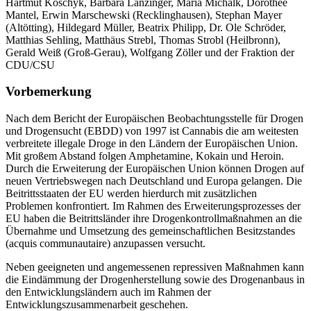
Hartmut Koschyk, Barbara Lanzinger, Maria Michalk, Dorothee
Mantel, Erwin Marschewski (Recklinghausen), Stephan Mayer
(Altötting), Hildegard Müller, Beatrix Philipp, Dr. Ole Schröder,
Matthias Sehling, Matthäus Strebl, Thomas Strobl (Heilbronn),
Gerald Weiß (Groß-Gerau), Wolfgang Zöller und der Fraktion der
CDU/CSU
Vorbemerkung
Nach dem Bericht der Europäischen Beobachtungsstelle für Drogen
und Drogensucht (EBDD) von 1997 ist Cannabis die am weitesten
verbreitete illegale Droge in den Ländern der Europäischen Union.
Mit großem Abstand folgen Amphetamine, Kokain und Heroin.
Durch die Erweiterung der Europäischen Union können Drogen auf
neuen Vertriebswegen nach Deutschland und Europa gelangen. Die
Beitrittsstaaten der EU werden hierdurch mit zusätzlichen
Problemen konfrontiert. Im Rahmen des Erweiterungsprozesses der
EU haben die Beitrittsländer ihre Drogenkontrollmaßnahmen an die
Übernahme und Umsetzung des gemeinschaftlichen Besitzstandes
(acquis communautaire) anzupassen versucht.
Neben geeigneten und angemessenen repressiven Maßnahmen kann
die Eindämmung der Drogenherstellung sowie des Drogenanbaus in
den Entwicklungsländern auch im Rahmen der
Entwicklungszusammenarbeit geschehen.