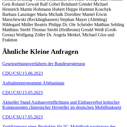
Geis Roland Gewalt Ralf Göbel Reinhard Grindel Michael
Hennrich Martin Hohmann Hubert Hüppe Hartmut Koschyk
Barbara Lanzinger Maria Michalk Dorothee Mantel Erwin
Marschewski (Recklinghausen) Stephan Mayer (Altötting)
Hildegard Müller Beatrix Philipp Dr. Ole Schröder Matthias Sehling
Matthäus Strebl Thomas Strobl (Heilbronn) Gerald Weiß (Groß-
Gerau) Wolfgang Zöller Dr. Angela Merkel, Michael Glos und
Fraktion
Ähnliche Kleine Anfragen
Gesetzgebungsverfahren der Bundesregierung
CDU/CSU
15.06.2023
Aufnahmeprogramme Afghanistan
CDU/CSU
15.05.2023
Aktueller Stand Ausbauverpflichtung und Einbauverbot kritischer
Komponenten chinesischer Hersteller im deutschen Mobilfunknetz
CDU/CSU
17.05.2023
Zertifizierung eines Produktes für 5G-Mobilfunkausrüstung des