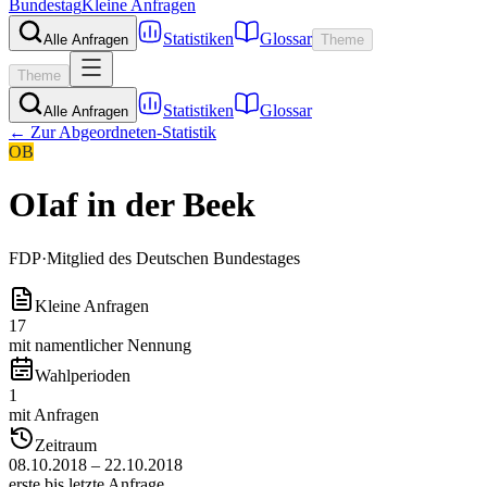
Bundestag
Kleine Anfragen
Statistiken
Glossar
Alle Anfragen
Theme
Theme
Statistiken
Glossar
Alle Anfragen
← Zur Abgeordneten-Statistik
OB
OIaf in der Beek
FDP
·
Mitglied des Deutschen Bundestages
Kleine Anfragen
17
mit namentlicher Nennung
Wahlperioden
1
mit Anfragen
Zeitraum
08.10.2018 – 22.10.2018
erste bis letzte Anfrage