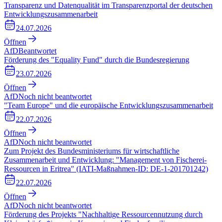
Transparenz und Datenqualität im Transparenzportal der deutschen
Entwicklungszusammenarbeit
24.07.2026
Öffnen
AfD
Beantwortet
Förderung des "Equality Fund" durch die Bundesregierung
23.07.2026
Öffnen
AfD
Noch nicht beantwortet
"Team Europe" und die europäische Entwicklungszusammenarbeit
22.07.2026
Öffnen
AfD
Noch nicht beantwortet
Zum Projekt des Bundesministeriums für wirtschaftliche
Zusammenarbeit und Entwicklung: "Management von Fischerei-
Ressourcen in Eritrea" (IATI-Maßnahmen-ID: DE-1-201701242)
22.07.2026
Öffnen
AfD
Noch nicht beantwortet
Förderung des Projekts "Nachhaltige Ressourcennutzung durch