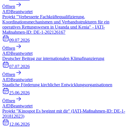
Öffnen
AfD
Beantwortet
Projekt "Verbesserte Fachkräftequalifizierung,
Koordinationsmechanismen und Verbandsstrukturen für ein
operatives Rettungswesen in Uganda und Kenia" - IATI-
Maßnahmen-ID: DE-1-202126167
09.07.2026
Öffnen
AfD
Beantwortet
Deutscher Beitrag zur internationalen Klimafinanzierung
07.07.2026
Öffnen
AfD
Beantwortet
Staatliche Förderung kirchlicher Entwicklungsorganisationen
25.06.2026
Öffnen
AfD
Beantwortet
Projekt "Kinospot Es beginnt mit dir" (IATI-Maßnahmen-ID: DE-1-
201812023)
12.06.2026