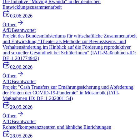
Die Initiative "Moving Rwanda" in der deutschen
Entwicklungszusammenarbeit
03.06.2026
Öffnen
AfD
Beantwortet
Projekt des Bundesministeriums für wirtschaftliche Zusammenarbeit
und Entwicklung "Theater als Methode zur Bewusstseins- und
Verhaltensänderung im Hinblick auf die Förderung reproduktiver
und sexueller Gesundheit bei SchülerInnen" (IATI-Maßnahmen-ID:
DE-1-201774942)
02.06.2026
Öffnen
AfD
Beantwortet
Projekt "Cash Transfers zur Ernährungssicherung und Abfederung
der Folgen der COVID-19-Pandemie" in Mosambik (IATI-
Maßnahmen-ID: DE-1-202001154)
29.05.2026
Öffnen
AfD
Beantwortet
Rohstoffkompetenzzentren und ähnliche Einrichtungen
28.05.2026