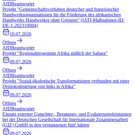
AfD
Beantwortet
Projekt "Gemeinschaftsvorhaben deutscher und französischer
Handwerksorganisationen für die Förderung des afrikanischen
Handwerks Handwerker ohne Grenzen" (IATI-Maßnahmen-ID:
DE-1-202310084)
10.07.2026
Öffnen
AfD
Beantwortet
Projekt "Regionalprogramm Afrika südlich der Sahara"
09.07.2026
Öffnen
AfD
Beantwortet
Projekt "Sozial-ökologische Transformationen verbunden mit einer
Demokratisierung von links in Afrika"
09.07.2026
Öffnen
AfD
Beantwortet
Einsatz externer Gutachter-, Beratungs- und Evaluierungsleistungen
bei der Deutschen Gesellschaft für Internationale Zusammenarbeit
(GIZ) GmbH in den vergangenen fünf Jahren
09.07.2026