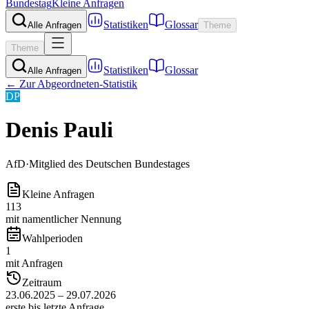
Bundestag
Kleine Anfragen
Statistiken
Glossar
Alle Anfragen
Theme
Theme
Statistiken
Glossar
Alle Anfragen
← Zur Abgeordneten-Statistik
DP
Denis Pauli
AfD
·
Mitglied des Deutschen Bundestages
Kleine Anfragen
113
mit namentlicher Nennung
Wahlperioden
1
mit Anfragen
Zeitraum
23.06.2025 – 29.07.2026
erste bis letzte Anfrage