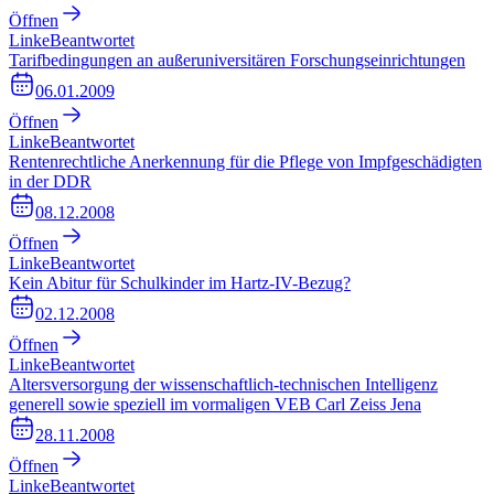
Öffnen
Linke
Beantwortet
Tarifbedingungen an außeruniversitären Forschungseinrichtungen
06.01.2009
Öffnen
Linke
Beantwortet
Rentenrechtliche Anerkennung für die Pflege von Impfgeschädigten
in der DDR
08.12.2008
Öffnen
Linke
Beantwortet
Kein Abitur für Schulkinder im Hartz-IV-Bezug?
02.12.2008
Öffnen
Linke
Beantwortet
Altersversorgung der wissenschaftlich-technischen Intelligenz
generell sowie speziell im vormaligen VEB Carl Zeiss Jena
28.11.2008
Öffnen
Linke
Beantwortet