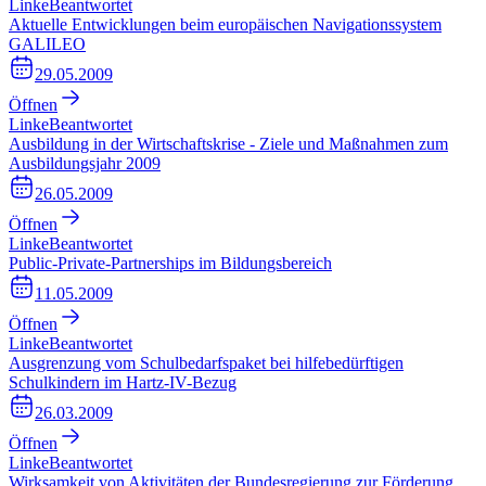
Linke
Beantwortet
Aktuelle Entwicklungen beim europäischen Navigationssystem
GALILEO
29.05.2009
Öffnen
Linke
Beantwortet
Ausbildung in der Wirtschaftskrise - Ziele und Maßnahmen zum
Ausbildungsjahr 2009
26.05.2009
Öffnen
Linke
Beantwortet
Public-Private-Partnerships im Bildungsbereich
11.05.2009
Öffnen
Linke
Beantwortet
Ausgrenzung vom Schulbedarfspaket bei hilfebedürftigen
Schulkindern im Hartz-IV-Bezug
26.03.2009
Öffnen
Linke
Beantwortet
Wirksamkeit von Aktivitäten der Bundesregierung zur Förderung