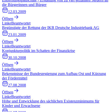
Entfernungspauschale - Erstattung von zu viel gezahlten Steuern an
die Bürgerinnen und Bürger
12.03.2009
Öffnen
Linke
Beantwortet
Begünstigte der Rettung der IKB Deutsche Industriebank AG
23.01.2009
Öffnen
Linke
Beantwortet
Konjunkturpolitik im Schatten der Finanzkrise
30.10.2008
Öffnen
Linke
Beantwortet
Bekenntnisse der Bundesregierung zum Aufbau Ost und Kürzung
der Fördermittel
27.08.2008
Öffnen
Linke
Beantwortet
Höhe und Entwicklung des sächlichen Existenzminimums für
Kinder und Erwachsene