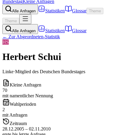
Bundestag
Kleine Anfragen
Statistiken
Glossar
Alle Anfragen
Theme
Theme
Statistiken
Glossar
Alle Anfragen
← Zur Abgeordneten-Statistik
HS
Herbert Schui
Linke
·
Mitglied des Deutschen Bundestages
Kleine Anfragen
70
mit namentlicher Nennung
Wahlperioden
2
mit Anfragen
Zeitraum
28.12.2005 – 02.11.2010
erste bis letzte Anfrage