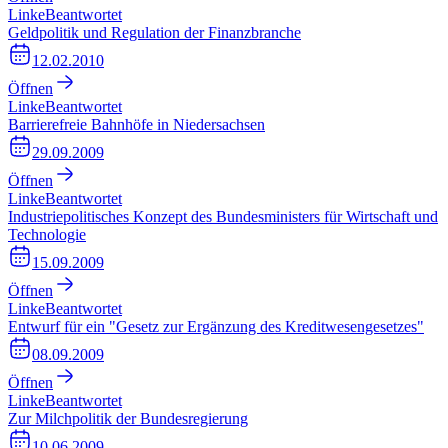
Linke
Beantwortet
Geldpolitik und Regulation der Finanzbranche
12.02.2010
Öffnen
Linke
Beantwortet
Barrierefreie Bahnhöfe in Niedersachsen
29.09.2009
Öffnen
Linke
Beantwortet
Industriepolitisches Konzept des Bundesministers für Wirtschaft und
Technologie
15.09.2009
Öffnen
Linke
Beantwortet
Entwurf für ein "Gesetz zur Ergänzung des Kreditwesengesetzes"
08.09.2009
Öffnen
Linke
Beantwortet
Zur Milchpolitik der Bundesregierung
10.06.2009