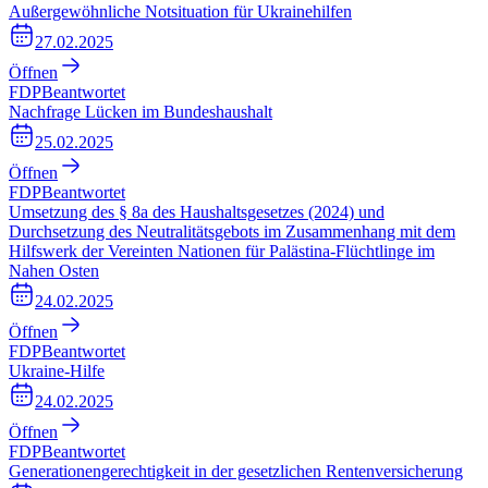
Außergewöhnliche Notsituation für Ukrainehilfen
27.02.2025
Öffnen
FDP
Beantwortet
Nachfrage Lücken im Bundeshaushalt
25.02.2025
Öffnen
FDP
Beantwortet
Umsetzung des § 8a des Haushaltsgesetzes (2024) und
Durchsetzung des Neutralitätsgebots im Zusammenhang mit dem
Hilfswerk der Vereinten Nationen für Palästina-Flüchtlinge im
Nahen Osten
24.02.2025
Öffnen
FDP
Beantwortet
Ukraine-Hilfe
24.02.2025
Öffnen
FDP
Beantwortet
Generationengerechtigkeit in der gesetzlichen Rentenversicherung