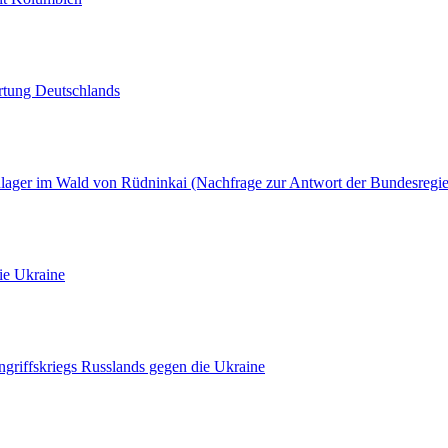
rtung Deutschlands
lager im Wald von Rüdninkai (Nachfrage zur Antwort der Bundesregie
ie Ukraine
ngriffskriegs Russlands gegen die Ukraine