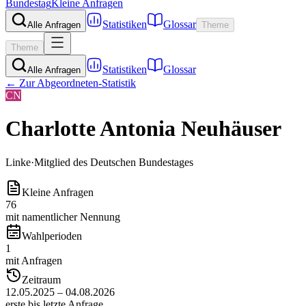
Bundestag
Kleine Anfragen
Statistiken
Glossar
Alle Anfragen
Theme
Theme
Statistiken
Glossar
Alle Anfragen
← Zur Abgeordneten-Statistik
CN
Charlotte Antonia Neuhäuser
Linke
·
Mitglied des Deutschen Bundestages
Kleine Anfragen
76
mit namentlicher Nennung
Wahlperioden
1
mit Anfragen
Zeitraum
12.05.2025 – 04.08.2026
erste bis letzte Anfrage