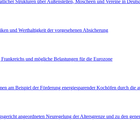
atlicher Strukturen über Außenstellen, Moscheen und Vereine in Deuts
iken und Werthaltigkeit der vorgesehenen Absicherung
g Frankreichs und mögliche Belastungen für die Eurozone
en am Beispiel der Förderung energiesparender Kochöfen durch die
gericht angeordneten Neuregelung der Altersgrenze und zu den genere