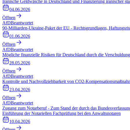
Iranische Geldwäsche in Deutschland und Finanzierung iranischer sta
04.06.2026
Öffnen
AfD
Beantwortet
90-Milliarden-Ukraine-Paket der EU - Rechtsgrundlagen, Haftungsris
01.06.2026
Öffnen
AfD
Beantwortet
Mögliche finanzielle Risiken für Deutschland durch die Verschuldun
28.05.2026
Öffnen
AfD
Beantwortet
Kontrolle und Nachvollziehbarkeit von CO2-Kompensationsmaßnahm
23.04.2026
Öffnen
AfD
Beantwortet
Zugang zum Notarberuf - Zum Stand der durch das Bundesverfassungs
Einführung der Notariellen Fachprüfung bei den Anwaltsnotaren
10.04.2026
Öffnen