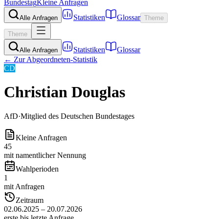
Bundestag
Kleine Anfragen
Statistiken
Glossar
Alle Anfragen
Theme
Theme
Statistiken
Glossar
Alle Anfragen
← Zur Abgeordneten-Statistik
CD
Christian Douglas
AfD
·
Mitglied des Deutschen Bundestages
Kleine Anfragen
45
mit namentlicher Nennung
Wahlperioden
1
mit Anfragen
Zeitraum
02.06.2025 – 20.07.2026
erste bis letzte Anfrage