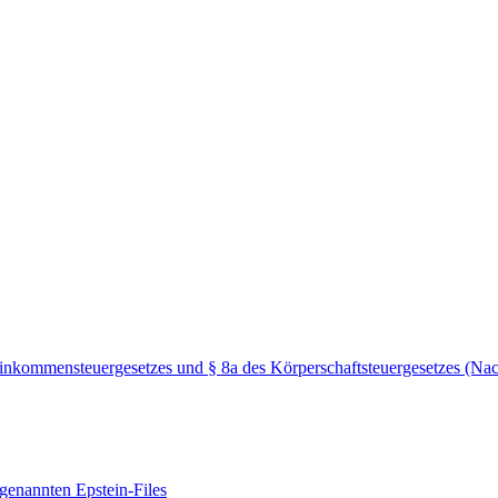
inkommensteuergesetzes und § 8a des Körperschaftsteuergesetzes (Nac
enannten Epstein-Files