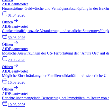
AfD
Beantwortet
Finanzströme, Geldwäsche und Vermögensabschöpfung in der Bekämpf
01.04.2026
Öffnen
AfD
Beantwortet
Clankriminalität, soziale Verankerung und staatliche Steuerungsfähigk
30.03.2026
Öffnen
AfD
Beantwortet
Mögliche Auswirkungen der US-Terrorlistung der "Antifa Ost" auf da
20.03.2026
Öffnen
AfD
Beantwortet
Mögliche Einschränkung der Familiensolidarität durch steuerliche U
16.03.2026
Öffnen
AfD
Beantwortet
Berichte über mangelnde Besteuerung bei Immobilien im Besitz von 
10.03.2026